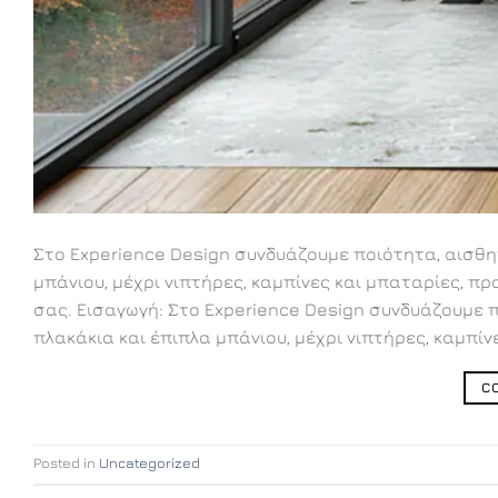
Στο Experience Design συνδυάζουμε ποιότητα, αισθητ
μπάνιου, μέχρι νιπτήρες, καμπίνες και μπαταρίες, 
σας. Εισαγωγή: Στο Experience Design συνδυάζουμε π
πλακάκια και έπιπλα μπάνιου, μέχρι νιπτήρες, καμπί
C
Posted in
Uncategorized