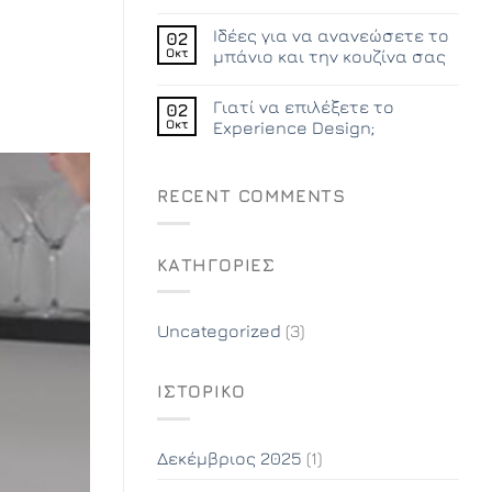
Ιδέες για να ανανεώσετε το
02
Οκτ
μπάνιο και την κουζίνα σας
Γιατί να επιλέξετε το
02
Οκτ
Experience Design;
RECENT COMMENTS
KΑΤΗΓΟΡΊΕΣ
Uncategorized
(3)
ΙΣΤΟΡΙΚΌ
Δεκέμβριος 2025
(1)