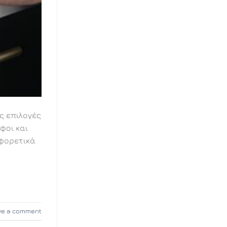
ς επιλογές
φοι και
αφορετικά
ve a comment