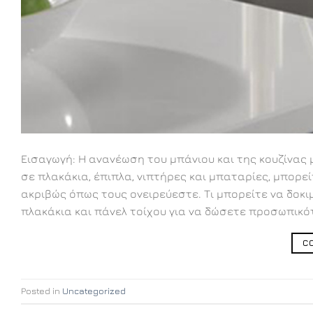
Εισαγωγή: Η ανανέωση του μπάνιου και της κουζίνας 
σε πλακάκια, έπιπλα, νιπτήρες και μπαταρίες, μπορεί
ακριβώς όπως τους ονειρεύεστε. Τι μπορείτε να δοκ
πλακάκια και πάνελ τοίχου για να δώσετε προσωπικότ
C
Posted in
Uncategorized