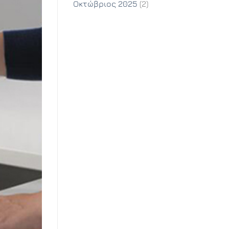
Οκτώβριος 2025
(2)