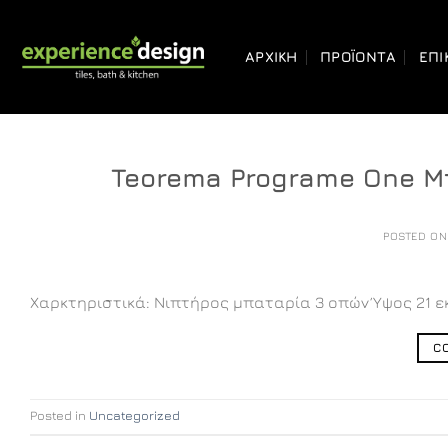
Μετάβαση
στο
ΑΡΧΙΚΉ
ΠΡΟΪΌΝΤΑ
ΕΠΙ
περιεχόμενο
Teorema Programe One Μ
POSTED O
Χαρκτηριστικά: Νιπτήρος μπαταρία 3 οπών Ύψος 21 ε
C
Posted in
Uncategorized