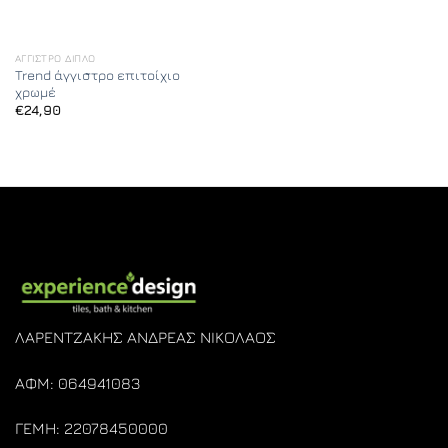
ΆΓΓΙΣΤΡΟ ΔΙΠΛΌ
Trend άγγιστρο επιτοίχιο
χρωμέ
€
24,90
ΛΑΡΕΝΤΖΑΚΗΣ ΑΝΔΡΕΑΣ ΝΙΚΟΛΑΟΣ
ΑΦΜ: 064941083
ΓΕΜΗ: 22078450000