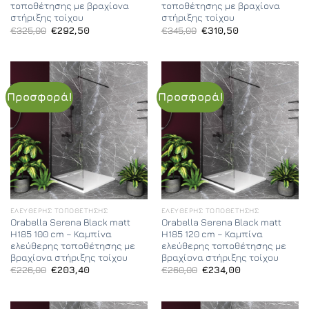
τοποθέτησης με βραχίονα
τοποθέτησης με βραχίονα
στήριξης τοίχου
στήριξης τοίχου
Original
Η
Original
Η
€
325,00
€
292,50
€
345,00
€
310,50
price
τρέχουσα
price
τρέχουσα
was:
τιμή
was:
τιμή
€325,00.
είναι:
€345,00.
είναι:
€292,50.
€310,50.
Προσφορά!
Προσφορά!
ΕΛΕΎΘΕΡΗΣ ΤΟΠΟΘΈΤΗΣΗΣ
ΕΛΕΎΘΕΡΗΣ ΤΟΠΟΘΈΤΗΣΗΣ
Orabella Serena Black matt
Orabella Serena Black matt
H185 100 cm – Καμπίνα
H185 120 cm – Καμπίνα
ελεύθερης τοποθέτησης με
ελεύθερης τοποθέτησης με
βραχίονα στήριξης τοίχου
βραχίονα στήριξης τοίχου
Original
Η
Original
Η
€
226,00
€
203,40
€
260,00
€
234,00
price
τρέχουσα
price
τρέχουσα
was:
τιμή
was:
τιμή
€226,00.
είναι:
€260,00.
είναι:
€203,40.
€234,00.