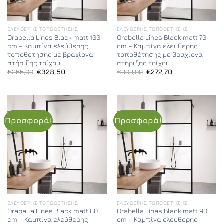
ΕΛΕΎΘΕΡΗΣ ΤΟΠΟΘΈΤΗΣΗΣ
ΕΛΕΎΘΕΡΗΣ ΤΟΠΟΘΈΤΗΣΗΣ
Orabella Lines Black matt 100
Orabella Lines Black matt 70
cm – Καμπίνα ελεύθερης
cm – Καμπίνα ελεύθερης
τοποθέτησης με βραχίονα
τοποθέτησης με βραχίονα
στήριξης τοίχου
στήριξης τοίχου
Original
Η
Original
Η
€
365,00
€
328,50
€
303,00
€
272,70
price
τρέχουσα
price
τρέχουσα
was:
τιμή
was:
τιμή
€365,00.
είναι:
€303,00.
είναι:
€328,50.
€272,70.
Προσφορά!
Προσφορά!
ΕΛΕΎΘΕΡΗΣ ΤΟΠΟΘΈΤΗΣΗΣ
ΕΛΕΎΘΕΡΗΣ ΤΟΠΟΘΈΤΗΣΗΣ
Orabella Lines Black matt 80
Orabella Lines Black matt 90
cm – Καμπίνα ελεύθερης
cm – Καμπίνα ελεύθερης