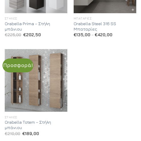
ΣΤΉΛΕΣ
ΜΠΑΤΑΡΊΕΣ
Orabella Prima – Στήλη
Orabella Steel 316 SS
μπάνιου
Μπαταρίες
Original
Η
Price
€
225,00
€
202,50
€
135,00
–
€
420,00
price
τρέχουσα
range:
was:
τιμή
€135,00
€225,00.
είναι:
through
€202,50.
€420,00
Προσφορά!
ΣΤΉΛΕΣ
Orabella Totem – Στήλη
μπάνιου
Original
Η
€
210,00
€
189,00
price
τρέχουσα