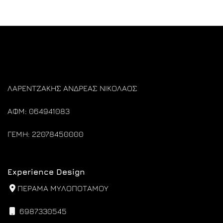
was:
τιμή
€210,00.
είναι:
€189,00.
ΛΑΡΕΝΤΖΑΚΗΣ ΑΝΔΡΕΑΣ ΝΙΚΟΛΑΟΣ
ΑΦΜ: 064941083
ΓΕΜΗ: 22078450000
Experience Design
ΠΕΡΑΜΑ ΜΥΛΟΠΟΤΑΜΟΥ
6987330545