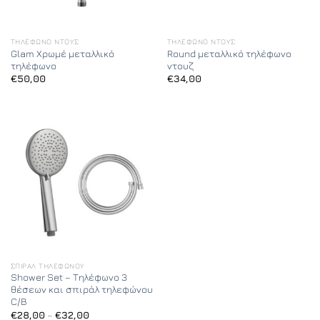
ΤΗΛΈΦΩΝΟ ΝΤΟΥΣ
ΤΗΛΈΦΩΝΟ ΝΤΟΥΣ
Glam Χρωμέ μεταλλικό
Round μεταλλικό τηλέφωνο
τηλέφωνο
ντουζ
€
50,00
€
34,00
ΣΠΙΡΆΛ ΤΗΛΕΦΏΝΟΥ
Shower Set – Τηλέφωνο 3
θέσεων και σπιράλ τηλεφώνου
C/B
Price
€
28,00
–
€
32,00