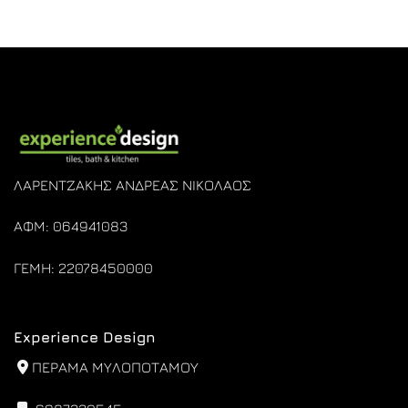
was:
τιμή
€52,00.
είναι:
€46,80.
ΛΑΡΕΝΤΖΑΚΗΣ ΑΝΔΡΕΑΣ ΝΙΚΟΛΑΟΣ
ΑΦΜ: 064941083
ΓΕΜΗ: 22078450000
Experience Design
ΠΕΡΑΜΑ ΜΥΛΟΠΟΤΑΜΟΥ