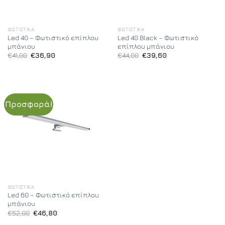
ΦΩΤΙΣΤΙΚΆ
ΦΩΤΙΣΤΙΚΆ
Led 40 – Φωτιστικό επίπλου
Led 40 Black – Φωτιστικό
μπάνιου
επίπλου μπάνιου
Original
Η
Original
Η
€
41,00
€
36,90
€
44,00
€
39,60
price
τρέχουσα
price
τρέχουσα
was:
τιμή
was:
τιμή
€41,00.
είναι:
€44,00.
είναι:
€36,90.
€39,60.
Προσφορά!
ΦΩΤΙΣΤΙΚΆ
Led 60 – Φωτιστικό επίπλου
μπάνιου
Original
Η
€
52,00
€
46,80
price
τρέχουσα