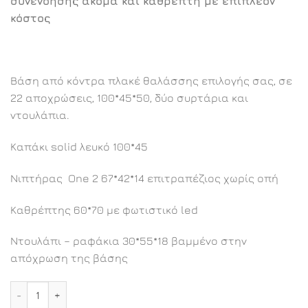
συνενόησης ακόμα και καθρέπτη με επιπλέον
κόστος
Βάση από κόντρα πλακέ θαλάσσης επιλογής σας, σε
22 αποχρώσεις, 100*45*50, δύο συρτάρια και
ντουλάπια.
Καπάκι solid λευκό 100*45
Νιπτήρας One 2 67*42*14 επιτραπέζιος χωρίς οπή
Καθρέπτης 60*70 με φωτιστικό led
Ντουλάπι – ραφάκια 30*55*18 βαμμένο στην
απόχρωση της βάσης
Αφροδίτη επιπλοσύνθεση 100εκ. ποσότητα