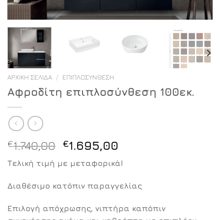
ΑΡΧΙΚΉ ΣΕΛΊΔΑ
/
ΕΠΙΠΛΟΣΎΝΘΕΣΗ
Αφροδίτη επιπλοσύνθεση 100εκ.
Original
Η
€
1.740,00
€
1.695,00
price
τρέχουσα
Τελική τιμή με μεταφορικά!
was:
τιμή
€1.740,00.
είναι:
Διαθέσιμο κατόπιν παραγγελίας
€1.695,00.
Επιλογή απόχρωσης, νιπτήρα καπόπιν