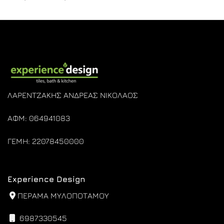
€2.019,00
range:
through
€875,00
€2.449,00
through
€1.395,00
ΛΑΡΕΝΤΖΑΚΗΣ ΑΝΔΡΕΑΣ ΝΙΚΟΛΑΟΣ
ΑΦΜ: 064941083
ΓΕΜΗ: 22078450000
Experience Design
ΠΕΡΑΜΑ ΜΥΛΟΠΟΤΑΜΟΥ
6987330545