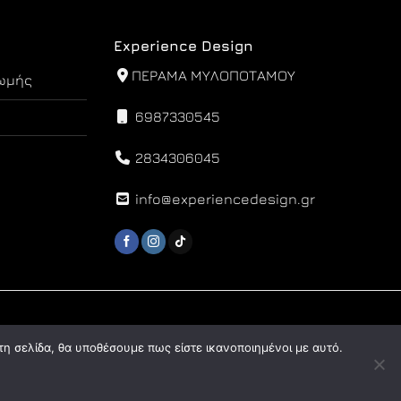
Experience Design
ΠΕΡΑΜΑ ΜΥΛΟΠΟΤΑΜΟΥ
ωμής
6987330545
2834306045
info@experiencedesign.gr
τη σελίδα, θα υποθέσουμε πως είστε ικανοποιημένοι με αυτό.