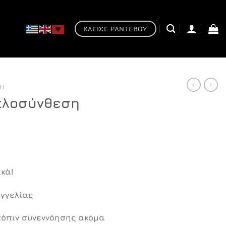
ΚΛΕΙΣΕ ΡΑΝΤΕΒΟΥ
ΣΗ
πλοσύνθεση
Η
τρέχουσα
κά!
τιμή
ίναι:
γγελίας
€949,00.
όπιν συνεννόησης ακόμα