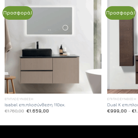
Προσφορά!
Προσφορά!
ΕΠΙΠΛΟΣΎΝΘΕΣΗ
ΕΠΙΠΛΟΣΎΝΘΕΣΗ
Isabel επιπλοσύνθεση 110εκ.
Dual K επιπλο
Original
Η
€
1.760,00
€
1.659,00
€
999,00
–
€
1
price
τρέχουσα
was:
τιμή
€1.760,00.
είναι:
€1.659,00.