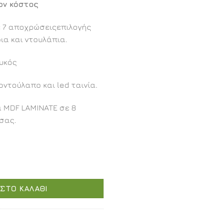
ον κόστος
ε 7 αποχρώσειςεπιλογής
ια και ντουλάπια.
υκός
ντούλαπο και led ταινία.
α MDF LAMINATE σε 8
σας.
00εκ. ποσότητα
ΣΤΟ ΚΑΛΆΘΙ