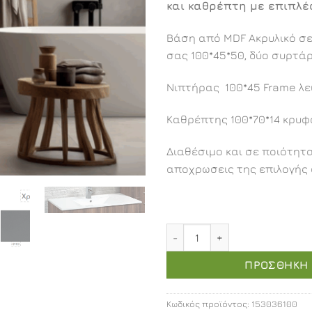
και καθρέπτη με επιπλέ
Βάση από MDF Ακρυλικό σ
σας 100*45*50, δύο συρτάρ
Νιπτήρας 100*45 Frame λε
Καθρέπτης 100*70*14 κρυφο
Διαθέσιμο και σε ποιότητ
αποχρωσεις της επιλογής 
Αφροδίτη επιπλοσύνθεση 1
ΠΡΟΣΘΉΚΗ 
Κωδικός προϊόντος:
153036100