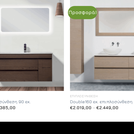
Προσφορά!
ΕΠΙΠΛΟΣΎΝΘΕΣΗ
σύνθεση 90 εκ.
Double160 εκ. επιπλοσύνθεση
Price
Price
.385,00
€
2.019,00
–
€
2.449,00
range:
range:
€999,00
€2.019,
through
throug
€1.385,00
€2.449,