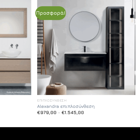
Προσφορά!
ΕΠΙΠΛΟΣΎΝΘΕΣΗ
Alexandra επιπλοσύνθεση
Price
€
979,00
–
€
1.545,00
range:
00
€979,00
h
through
00
€1.545,00