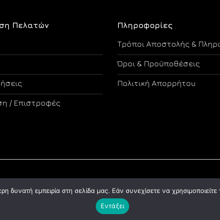
ση Πελατών
Πληροφορίες
Τρόποι Αποστολής & Πληρ
Όροι & Προϋποθέσεις
τήσεις
Πολιτική Απορρήτου
η / Επιστροφές
Copyright 2026 ©
Designed and Developed by Tsama Graphics
η δυνατή εμπειρία στη σελίδα μας. Εάν συνεχίσετε να χρησιμοποιείτε 
Εντάξει