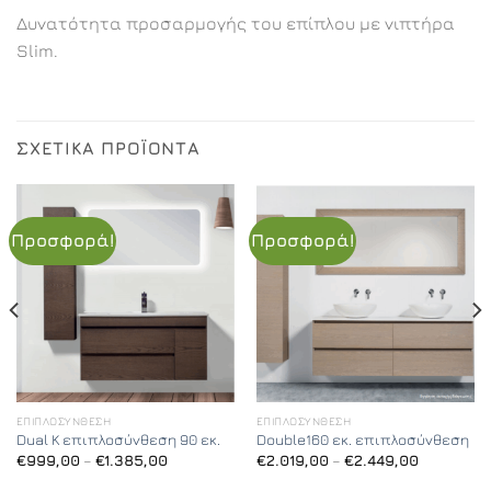
Δυνατότητα προσαρμογής του επίπλου με νιπτήρα
Slim.
ΣΧΕΤΙΚΆ ΠΡΟΪΌΝΤΑ
Προσφορά!
Προσφορά!
ΕΠΙΠΛΟΣΎΝΘΕΣΗ
ΕΠΙΠΛΟΣΎΝΘΕΣΗ
Dual K επιπλοσύνθεση 90 εκ.
Double160 εκ. επιπλοσύνθεση
Price
Price
€
999,00
–
€
1.385,00
€
2.019,00
–
€
2.449,00
range:
range:
€999,00
€2.019,00