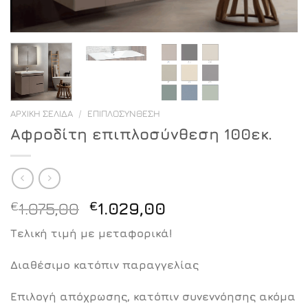
ΑΡΧΙΚΉ ΣΕΛΊΔΑ
/
ΕΠΙΠΛΟΣΎΝΘΕΣΗ
Αφροδίτη επιπλοσύνθεση 100εκ.
Original
Η
€
1.075,00
€
1.029,00
price
τρέχουσα
Τελική τιμή με μεταφορικά!
was:
τιμή
€1.075,00.
είναι:
Διαθέσιμο κατόπιν παραγγελίας
€1.029,00.
Επιλογή απόχρωσης, κατόπιν συνεννόησης ακόμα