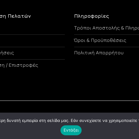
ση Πελατών
Πληροφορίες
Τρόποι Αποστολής & Πληρ
Όροι & Προϋποθέσεις
τήσεις
Πολιτική Απορρήτου
η / Επιστροφές
Copyright 2026 ©
Designed and Developed by Tsama Graphics
η δυνατή εμπειρία στη σελίδα μας. Εάν συνεχίσετε να χρησιμοποιείτε 
Εντάξει