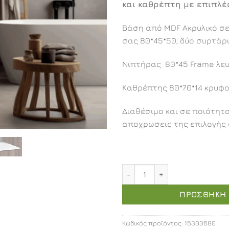
και καθρέπτη με επιπλέ
Βάση από MDF Ακρυλικό σ
σας 80*45*50, δύο συρτάρι
Νιπτήρας 80*45 Frame λε
Καθρέπτης 80*70*14 κρυφον
Διαθέσιμο και σε ποιότητ
αποχρωσεις της επιλογής 
Αφροδίτη επιπλοσύνθεση 
ΠΡΟΣΘΉΚΗ 
Κωδικός προϊόντος:
15303680