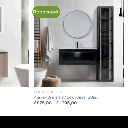
Προσφορά!
ΕΠΙΠΛΟΣΎΝΘΕΣΗ
Alexandra επιπλοσύνθεση 80εκ.
Price
€
875,00
–
€
1.395,00
range:
€875,00
through
€1.395,00