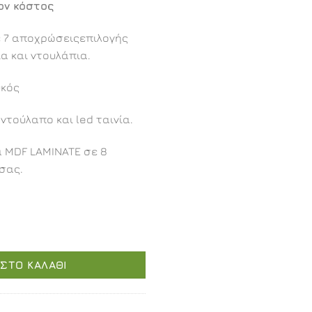
ον κόστος
ε 7 αποχρώσειςεπιλογής
α και ντουλάπια.
υκός
τούλαπο και led ταινία.
α MDF LAMINATE σε 8
σας.
80εκ. ποσότητα
ΣΤΟ ΚΑΛΆΘΙ