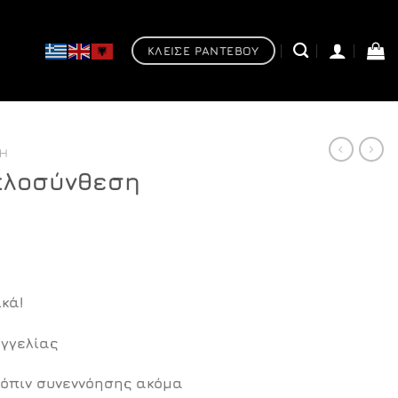
ΚΛΕΙΣΕ ΡΑΝΤΕΒΟΥ
ΣΗ
πλοσύνθεση
Η
τρέχουσα
κά!
τιμή
.
είναι:
γγελίας
€799,00.
όπιν συνεννόησης ακόμα