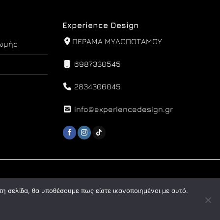
Experience Design
ΠΕΡΑΜΑ ΜΥΛΟΠΟΤΑΜΟΥ
ωμής
6987330545
2834306045
info@experiencedesign.gr
τη σελίδα, θα υποθέσουμε πως είστε ικανοποιημένοι με αυτό.