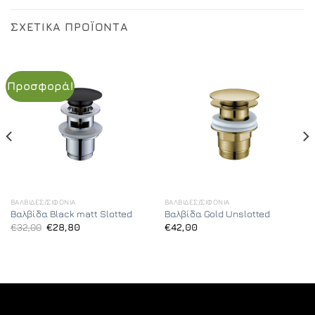
ΣΧΕΤΙΚΆ ΠΡΟΪΌΝΤΑ
Προσφορά!
ΒΑΛΒΊΔΕΣ/ΣΙΦΌΝΙΑ
ΒΑΛΒΊΔΕΣ/ΣΙΦΌΝΙΑ
Βαλβίδα Black matt Slotted
Βαλβίδα Gold Unslotted
Original
Η
€
32,00
€
28,80
€
42,00
price
τρέχουσα
was:
τιμή
€32,00.
είναι:
€28,80.