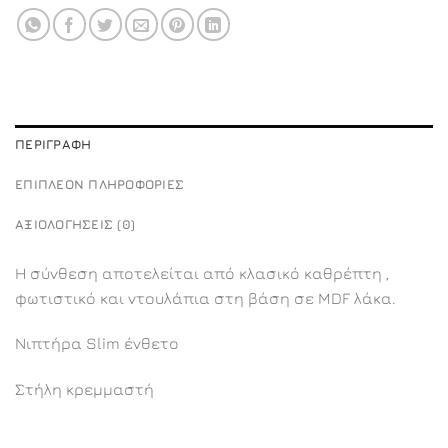
ΠΕΡΙΓΡΑΦΉ
ΕΠΙΠΛΈΟΝ ΠΛΗΡΟΦΟΡΊΕΣ
ΑΞΙΟΛΟΓΉΣΕΙΣ (0)
Η σύνθεση αποτελείται από κλασικό καθρέπτη ,
φωτιστικό και ντουλάπια στη βάση σε MDF λάκα.
Νιπτήρα Slim ένθετο
Στήλη κρεμμαστή