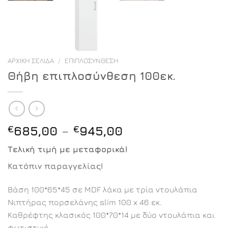
ΑΡΧΙΚΉ ΣΕΛΊΔΑ
/
ΕΠΙΠΛΟΣΎΝΘΕΣΗ
Θήβη επιπλοσύνθεση 100εκ.
Price
€
685,00
–
€
945,00
range:
Τελική τιμή με μεταφορικά!
€685,00
through
Κατόπιν παραγγελίας!
€945,00
Βάση 100*65*45 σε MDF λάκα με τρία ντουλάπια
Νιπτήρας πορσελάνης slim 100 x 46 εκ.
Καθρέφτης κλασικός 100*70*14 με δύο ντουλάπια και
φωτιστικό