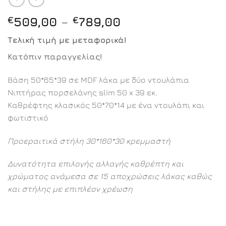
Price
€
509,00
–
€
789,00
range:
Τελική τιμή με μεταφορικά!
€509,00
through
Κατόπιν παραγγελίας!
€789,00
Βάση 50*65*39 σε MDF λάκα με δύο ντουλάπια
Νιπτήρας πορσελάνης slim 50 x 39 εκ.
Καθρέφτης κλασικός 50*70*14 με ένα ντουλάπι και
φωτιστικό
Προεραιτικά στήλη 30*160*30 κρεμμαστή
Δυνατότητα επιλογής αλλαγής καθρέπτη και
χρώματος ανάμεσα σε 15 αποχρώσεις λάκας καθώς
και στήλης με επιπλέον χρέωση