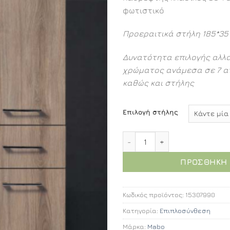
φωτιστικό
Προεραιτικά στήλη 185*35
Δυνατότητα επιλογής αλλ
χρώματος ανάμεσα σε 7 α
καθώς και στήλης
Επιλογή στήλης
Θήβη επιπλοσύνθεση 90εκ
ΠΡΟΣΘΉΚΗ 
Κωδικός προϊόντος:
15307990
Κατηγορία:
Επιπλοσύνθεση
Μάρκα:
Mabo