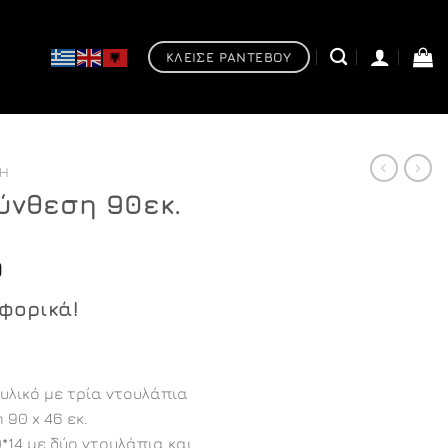
ΚΛΕΙΣΕ ΡΑΝΤΕΒΟΥ
ΣΗ
ύνθεση 90εκ.
Price
0
range:
αφορικά!
€611,00
through
€940,00
υλικό με τρία ντουλάπια
90 x 46 εκ.
14 με δύο ντουλάπια και