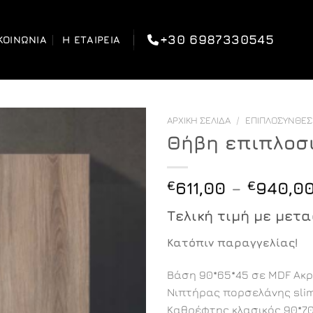
+30 6987330545
ΚΟΙΝΩΝΊΑ
Η ΕΤΑΙΡΕΊΑ
ΑΡΧΙΚΉ ΣΕΛΊΔΑ
/
ΕΠΙΠΛΟΣΎΝΘΕ
Θήβη επιπλοσ
€
611,00
–
€
940,0
Τελική τιμή με μετ
Κατόπιν παραγγελίας!
Βάση 90*65*45 σε MDF Ακρ
Νιπτήρας πορσελάνης slim 
Καθρέφτης κλασικός 90*70*