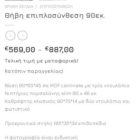
ΑΡΧΙΚΉ ΣΕΛΊΔΑ
/
ΕΠΙΠΛΟΣΎΝΘΕΣΗ
Θήβη επιπλοσύνθεση 90εκ.
Price
€
569,00
–
€
887,00
range:
Τελική τιμή με μεταφορικά!
€569,00
through
Κατόπιν παραγγελίας!
€887,00
Βάση 90*65*45 σε MDF Laminate με τρία ντουλάπια
Νιπτήρας πορσελάνης slim 90 x 46 εκ.
Καθρέφτης κλασικός 90*70*14 με δύο ντουλάπια και
φωτιστικό
Προεραιτικά στήλη 185*35*34 επιδαπέδια
Η φοτογραφία είναι ενδυκτική