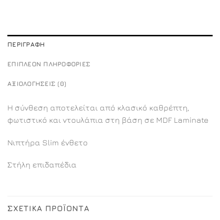
ΠΕΡΙΓΡΑΦΉ
ΕΠΙΠΛΈΟΝ ΠΛΗΡΟΦΟΡΊΕΣ
ΑΞΙΟΛΟΓΉΣΕΙΣ (0)
Η σύνθεση αποτελείται από κλασικό καθρέπτη,
φωτιστικό και ντουλάπια στη βάση σε MDF Laminate
Νιπτήρα Slim ένθετο
Στήλη επιδαπέδια
ΣΧΕΤΙΚΆ ΠΡΟΪΌΝΤΑ