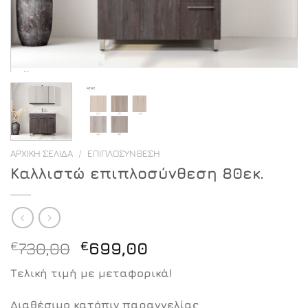
ΑΡΧΙΚΉ ΣΕΛΊΔΑ
/
ΕΠΙΠΛΟΣΎΝΘΕΣΗ
Καλλιστώ επιπλοσύνθεση 80εκ.
Original
Η
€
730,00
€
699,00
price
τρέχουσα
Τελική τιμή με μεταφορικά!
was:
τιμή
€730,00.
είναι:
Διαθέσιμο κατόπιν παραγγελίας