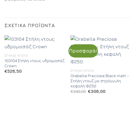
ΣΧΕΤΙΚΆ ΠΡΟΪΌΝΤΑ
Προσφορά!
ΣΤΉΛΕΣ ΝΤΟΥΖ
103104 Στήλη ντους υδρομασάζ
Crown
ΣΤΉΛΕΣ ΝΤΟΥΖ
€
526,50
Orabella Preciosa Black matt –
Στήλη ντουζ με στρόγγυλη
κεφαλή Φ250
Original
Η
€
340,00
€
306,00
price
τρέχουσα
was:
τιμή
€340,00.
είναι:
€306,00.