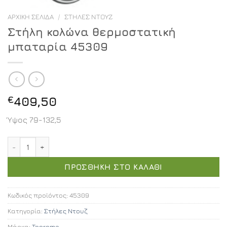
ΑΡΧΙΚΉ ΣΕΛΊΔΑ
/
ΣΤΉΛΕΣ ΝΤΟΥΖ
Στήλη κολώνα θερμοστατική
μπαταρία 45309
€
409,50
Ύψος 79-132,5
Στήλη κολώνα θερμοστατική μπαταρία 45309 ποσότητα
ΠΡΟΣΘΉΚΗ ΣΤΟ ΚΑΛΆΘΙ
Κωδικός προϊόντος:
45309
Κατηγορία:
Στήλες Ντουζ
Μάρκα:
Teorema