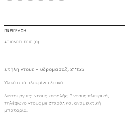
ΠΕΡΙΓΡΑΦΉ
ΑΞΙΟΛΟΓΉΣΕΙΣ (0)
Στήλη ντους – υδρομασάζ, 21*155
Υλικό από αλουμίνιο λευκό
Λειτουργίες: Ντους κεφαλής, 3 ντους πλευρικά,
τηλέφωνο ντους με σπιράλ και αναμεικτική
μπαταρία.