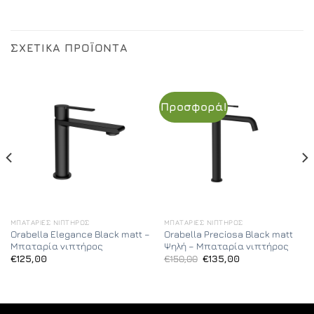
ΣΧΕΤΙΚΆ ΠΡΟΪΌΝΤΑ
Προσφορά!
ΜΠΑΤΑΡΊΕΣ ΝΙΠΤΉΡΟΣ
ΜΠΑΤΑΡΊΕΣ ΝΙΠΤΉΡΟΣ
Orabella Elegance Black matt –
Orabella Preciosa Black matt
Μπαταρία νιπτήρος
Ψηλή – Μπαταρία νιπτήρος
Original
Η
€
125,00
€
150,00
€
135,00
price
τρέχουσα
was:
τιμή
€150,00.
είναι:
€135,00.