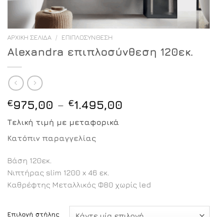
ΑΡΧΙΚΉ ΣΕΛΊΔΑ
/
ΕΠΙΠΛΟΣΎΝΘΕΣΗ
Alexandra επιπλοσύνθεση 120εκ.
Price
€
975,00
–
€
1.495,00
range:
Τελική τιμή με μεταφορικά
€975,00
through
Κατόπιν παραγγελίας
€1.495,00
Βάση 120εκ.
Νιπτήρας slim 1200 x 46 εκ.
Καθρέφτης Μεταλλικός Φ80 χωρίς led
Επιλογή στήλης