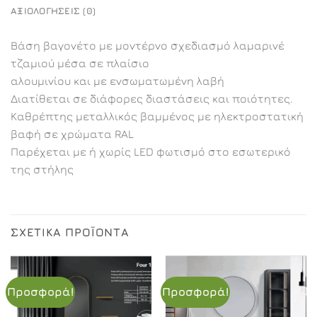
ΑΞΙΟΛΟΓΉΣΕΙΣ (0)
Βάση βαγονέτο με μοντέρνο σχεδιασμό λαμαρινέ
τζαμιού μέσα σε πλαίσιο
αλουμινίου και με ενσωματωμένη λαβή
Διατίθεται σε διάφορες διαστάσεις και ποιότητες.
Καθρέπτης μεταλλικός βαμμένος με ηλεκτροστατική
βαφή σε χρώματα RAL
Παρέχεται με ή χωρίς LED φωτισμό στο εσωτερικό
της στήλης
ΣΧΕΤΙΚΆ ΠΡΟΪΌΝΤΑ
Προσφορά!
Προσφορά!