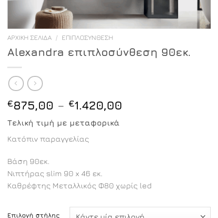
ΑΡΧΙΚΉ ΣΕΛΊΔΑ
/
ΕΠΙΠΛΟΣΎΝΘΕΣΗ
Alexandra επιπλοσύνθεση 90εκ.
Price
€
875,00
–
€
1.420,00
range:
Τελική τιμή με μεταφορικά
€875,00
through
Κατόπιν παραγγελίας
€1.420,00
Βάση 90εκ.
Νιπτήρας slim 90 x 46 εκ.
Καθρέφτης Μεταλλικός Φ80 χωρίς led
Επιλογή στήλης