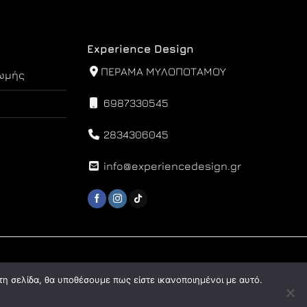
Experience Design
ΠΕΡΑΜΑ ΜΥΛΟΠΟΤΑΜΟΥ
ωμής
6987330545
2834306045
info@experiencedesign.gr
τη σελίδα, θα υποθέσουμε πως είστε ικανοποιημένοι με αυτό.