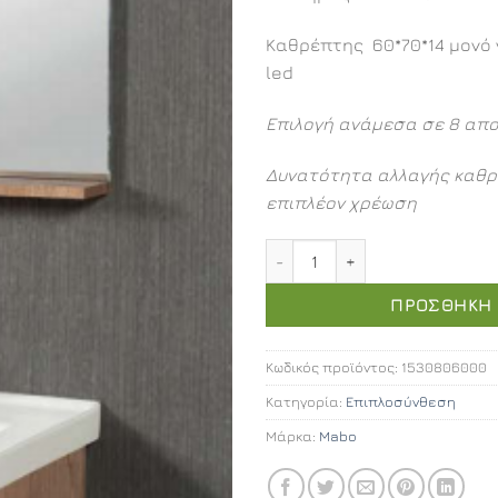
Καθρέπτης 60*70*14 μονό 
led
Επιλογή ανάμεσα σε 8 απ
Δυνατότητα αλλαγής καθρ
επιπλέον χρέωση
Aloe επιπλοσύνθεση 60εκ.
ΠΡΟΣΘΉΚΗ 
Κωδικός προϊόντος:
1530806000
Κατηγορία:
Επιπλοσύνθεση
Μάρκα:
Mabo