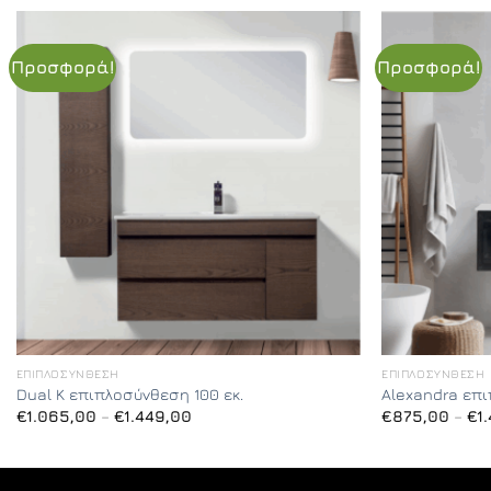
Προσφορά!
Προσφορά!
ΕΠΙΠΛΟΣΎΝΘΕΣΗ
ΕΠΙΠΛΟΣΎΝΘΕΣΗ
Dual K επιπλοσύνθεση 100 εκ.
Alexandra επ
Price
€
1.065,00
–
€
1.449,00
€
875,00
–
€
1
range:
€1.065,00
through
€1.449,00