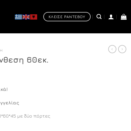
ΚΛΕΙΣΕ ΡΑΝΤΕΒΟΥ
ΣΗ
νθεση 60εκ.
Η
τρέχουσα
κά!
τιμή
.
είναι:
γγελίας
€449,00.
*60*45 με δύο πόρτες