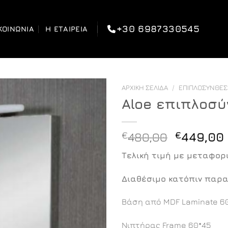
+30 6987330545
ΚΟΙΝΩΝΊΑ
Η ΕΤΑΙΡΕΊΑ
ΑΡΧΙΚΉ ΣΕΛΊΔΑ
/
ΕΠΙΠΛΟΣΎΝΘΕ
Aloe επιπλοσύ
Original
€
480,00
€
449,00
price
Τελική τιμή με μεταφορι
was:
€480,00
Διαθέσιμο κατόπιν παρα
Βάση από MDF Laminate 60
Νιπτήρας Frame 60*45