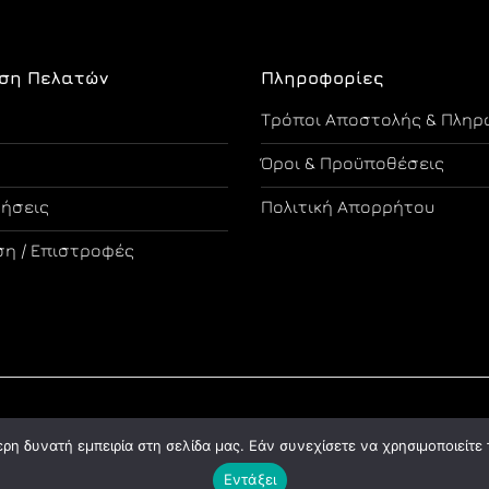
ση Πελατών
Πληροφορίες
Τρόποι Αποστολής & Πληρ
Όροι & Προϋποθέσεις
τήσεις
Πολιτική Απορρήτου
η / Επιστροφές
Copyright 2026 ©
Designed and Developed by Tsama Graphics
η δυνατή εμπειρία στη σελίδα μας. Εάν συνεχίσετε να χρησιμοποιείτε 
Εντάξει