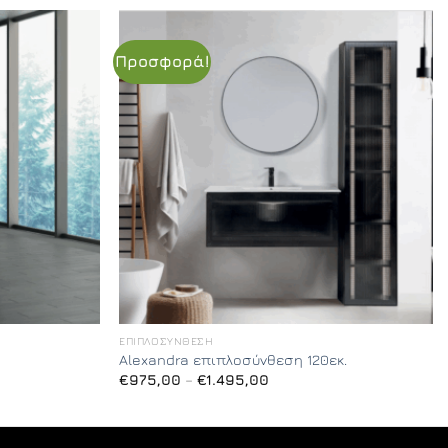
Προσφορά!
ΕΠΙΠΛΟΣΎΝΘΕΣΗ
Alexandra επιπλοσύνθεση 120εκ.
Price
€
975,00
–
€
1.495,00
range:
€975,00
through
€1.495,00