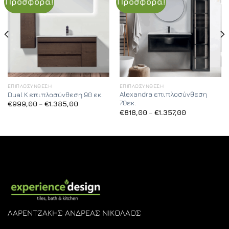
Προσφορά!
Προσφορά!
ΕΠΙΠΛΟΣΎΝΘΕΣΗ
ΕΠΙΠΛΟΣΎΝΘΕΣΗ
Alexandra επιπλοσύνθεση
Dual K επιπλοσύνθεση 90 εκ.
70εκ.
Price
€
999,00
–
€
1.385,00
range:
Price
€
818,00
–
€
1.357,00
€999,00
range:
through
€818,00
€1.385,00
through
€1.357,00
ΛΑΡΕΝΤΖΑΚΗΣ ΑΝΔΡΕΑΣ ΝΙΚΟΛΑΟΣ