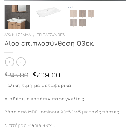
ΑΡΧΙΚΉ ΣΕΛΊΔΑ
/
ΕΠΙΠΛΟΣΎΝΘΕΣΗ
Aloe επιπλοσύνθεση 90εκ.
Original
Η
€
745,00
€
709,00
price
τρέχουσα
Τελική τιμή με μεταφορικά!
was:
τιμή
€745,00.
είναι:
Διαθέσιμο κατόπιν παραγγελίας
€709,00.
Βάση από MDF Laminate 90*60*45 με τρείς πόρτες
Νιπτήρας Frame 90*45