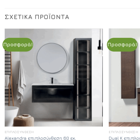
ΣΧΕΤΙΚΆ ΠΡΟΪΌΝΤΑ
Προσφορά!
Προσφορά!
ΕΠΙΠΛΟΣΎΝΘΕΣΗ
ΕΠΙΠΛΟΣΎΝΘΕΣΗ
Alexandra επιπλοσύνθεση 60 εκ.
Dual K επιπλο