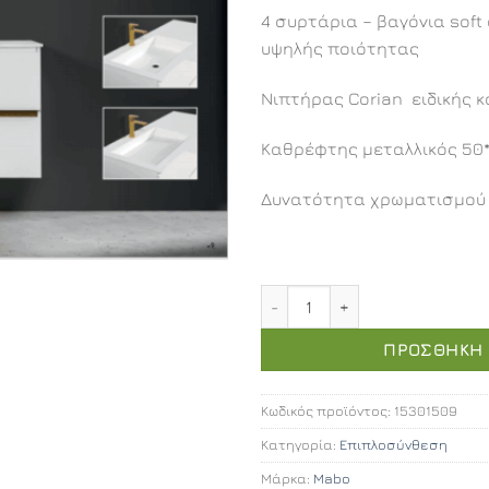
4 συρτάρια – βαγόνια soft
υψηλής ποιότητας
Νιπτήρας Corian ειδικής 
Καθρέφτης μεταλλικός 50
Δυνατότητα χρωματισμού 
Four 120 επιπλοσύνθεση π
ΠΡΟΣΘΉΚΗ 
Κωδικός προϊόντος:
15301509
Κατηγορία:
Επιπλοσύνθεση
Μάρκα:
Mabo