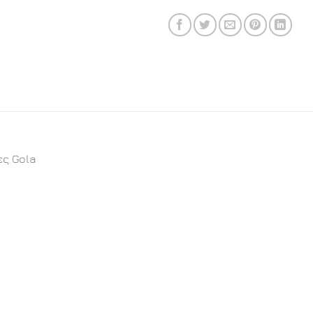
ες Gola