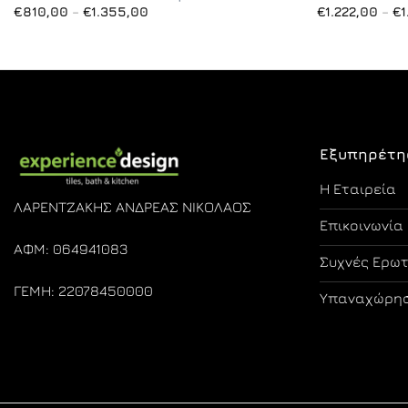
Price
€
810,00
–
€
1.355,00
€
1.222,00
–
€
range:
€810,00
through
€1.355,00
Εξυπηρέτη
Η Εταιρεία
ΛΑΡΕΝΤΖΑΚΗΣ ΑΝΔΡΕΑΣ ΝΙΚΟΛΑΟΣ
Επικοινωνία
ΑΦΜ: 064941083
Συχνές Ερω
ΓΕΜΗ: 22078450000
Υπαναχώρησ