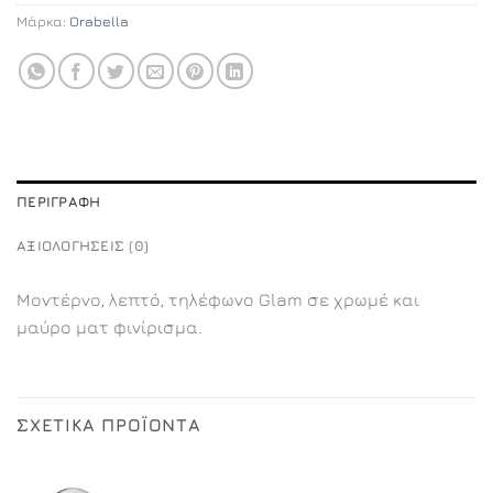
Μάρκα:
Orabella
ΠΕΡΙΓΡΑΦΉ
ΑΞΙΟΛΟΓΉΣΕΙΣ (0)
Μοντέρνο, λεπτό, τηλέφωνο Glam σε χρωμέ και
μαύρο ματ φινίρισμα.
ΣΧΕΤΙΚΆ ΠΡΟΪΌΝΤΑ