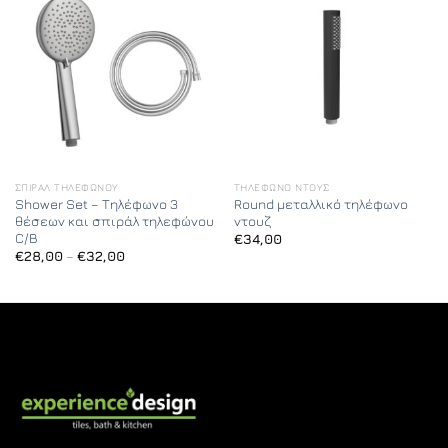
ΣΠΙΡΆΛ ΤΗΛΕΦΏΝΟΥ
ΤΗΛΈΦΩΝΟ ΝΤΟΥΣ
Shower Set – Τηλέφωνο 3
Round μεταλλικό τηλέφωνο
θέσεων και σπιράλ τηλεφώνου
ντουζ
C/B
€
34,00
Price
€
28,00
–
€
32,00
range:
€28,00
through
€32,00