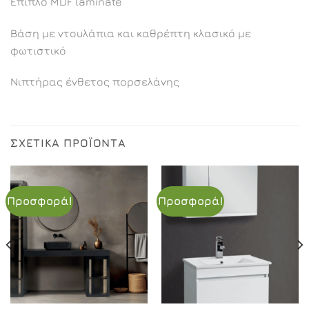
Έπιπλο MDF laminate
Βάση με ντουλάπια και καθρέπτη κλασικό με
φωτιστικό
Νιπτήρας ένθετος πορσελάνης
ΣΧΕΤΙΚΆ ΠΡΟΪΌΝΤΑ
Προσφορά!
Προσφορά!