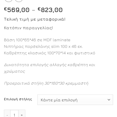
Price
€
569,00
–
€
823,00
range:
Τελική τιμή με μεταφορικά!
€569,00
through
Κατόπιν παραγγελίας!
€823,00
Βάση 100*65*46 σε MDF laminate
Νιπτήρας πορσελάνης slim 100 x 46 εκ.
Καθρέπτης κλασικός 100*70*14 και φωτιστικό
Δυνατότητα επιλογής αλλαγής καθρέπτη και
χρώματος
Προεραιτικά στήλη 30*160*30 κρεμμαστή
Επιλογή στήλης
Luna επιπλοσύνθεση 100εκ. ποσότητα