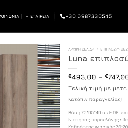
+30 6987330545
ΚΟΙΝΩΝΊΑ
Η ΕΤΑΙΡΕΊΑ
ΑΡΧΙΚΉ ΣΕΛΊΔΑ
/
ΕΠΙΠΛΟΣΎΝΘΕ
Luna επιπλοσύ
€
493,00
–
€
747,0
Τελική τιμή με μετ
Κατόπιν παραγγελίας!
Βάση 70*65*46 σε MDF lam
Νιπτήρας πορσελάνης slim 
Καθρέφτης κλασικός 70*70