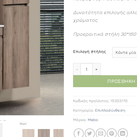
Δυνατότητα επιλογής αλλ
χρώματος
Προεραιτικά στήλη 30*16
Επιλογή στήλης
Luna επιπλοσύνθεση 70εκ.
ΠΡΟΣΘΉΚΗ 
Κωδικός προϊόντος:
15303170
Κατηγορία:
Επιπλοσύνθεση
Μάρκα:
Mabo