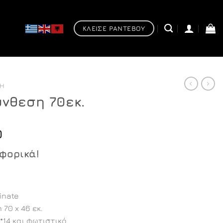
ΚΛΕΙΣΕ ΡΑΝΤΕΒΟΥ
ΣΗ
νθεση 70εκ.
Price
0
range:
αφορικά!
€493,00
through
€747,00
inate
70 x 46 εκ.
*14 και φωτιστικό