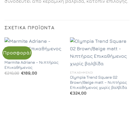
συνοδευτεί από κεραμική βαλβίδα, κατόπιν επιλογής.
ΣΧΕΤΙΚΆ ΠΡΟΪΌΝΤΑ
Προσφορά!
ΕΠΙΚΑΘΉΜΕΝΟΙ
Marmite Adriane – Νιπτήρας
Επικαθήμενος
Original
Η
ΕΠΙΚΑΘΉΜΕΝΟΙ
€
210,00
€
189,00
price
τρέχουσα
Olympia Trend Square 02
was:
τιμή
Brown/Beige matt – Νιπτήρας
€210,00.
είναι:
Επικαθήμενος χωρίς βαλβίδα
€189,00.
€
324,00