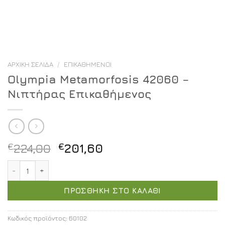
ΑΡΧΙΚΉ ΣΕΛΊΔΑ
/
ΕΠΙΚΑΘΉΜΕΝΟΙ
Olympia Metamorfosis 42060 –
Νιπτήρας Επικαθήμενος
Original
Η
€
224,00
€
201,60
price
τρέχουσα
Olympia Metamorfosis 42060 - Νιπτήρας Επικαθήμενος
was:
τιμή
€224,00.
είναι:
ΠΡΟΣΘΉΚΗ ΣΤΟ ΚΑΛΆΘΙ
€201,60.
Κωδικός προϊόντος:
60102