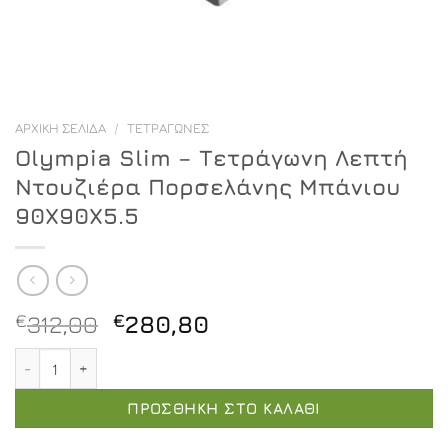
ΑΡΧΙΚΉ ΣΕΛΊΔΑ
/
ΤΕΤΡΆΓΩΝΕΣ
Olympia Slim – Τετράγωνη Λεπτή
Ντουζιέρα Πορσελάνης Μπάνιου
90X90X5.5
Original
Η
€
312,00
€
280,80
price
τρέχουσα
Olympia Slim - Τετράγωνη Λεπτή Ντουζιέρα Πορσελάνη
was:
τιμή
€312,00.
είναι:
ΠΡΟΣΘΉΚΗ ΣΤΟ ΚΑΛΆΘΙ
€280,80.