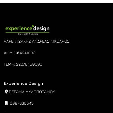
€505,00.
είναι:
€518,00.
είναι:
€464,50.
€486,20.
ΛΑΡΕΝΤΖΑΚΗΣ ΑΝΔΡΕΑΣ ΝΙΚΟΛΑΟΣ
ΑΦΜ: 064941083
ΓΕΜΗ: 22078450000
Experience Design
ΠΕΡΑΜΑ ΜΥΛΟΠΟΤΑΜΟΥ
6987330545