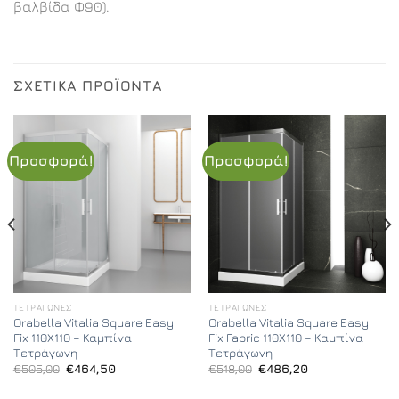
βαλβίδα Φ90).
ΣΧΕΤΙΚΆ ΠΡΟΪΌΝΤΑ
Προσφορά!
Προσφορά!
ΤΕΤΡΆΓΩΝΕΣ
ΤΕΤΡΆΓΩΝΕΣ
Orabella Vitalia Square Easy
Orabella Vitalia Square Easy
Fix 110X110 – Καμπίνα
Fix Fabric 110X110 – Καμπίνα
Τετράγωνη
Τετράγωνη
Original
Η
Original
Η
€
505,00
€
464,50
€
518,00
€
486,20
price
τρέχουσα
price
τρέχουσα
was:
τιμή
was:
τιμή