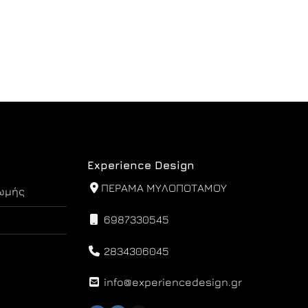
Experience Design
ΠΕΡΑΜΑ ΜΥΛΟΠΟΤΑΜΟΥ
ωμής
6987330545
2834306045
info@experiencedesign.gr