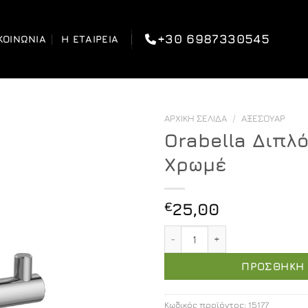
+30 6987330545
ΚΟΙΝΩΝΊΑ
Η ΕΤΑΙΡΕΊΑ
ΑΡΧΙΚΉ ΣΕΛΊΔΑ
/
ΑΞΕΣΟΥΆΡ
Orabella Διπλ
Χρωμέ
€
25,00
Orabella Διπλό άγκιστρο Χ
ΠΡΟΣΘΉΚΗ 
Κωδικός προϊόντος:
15177