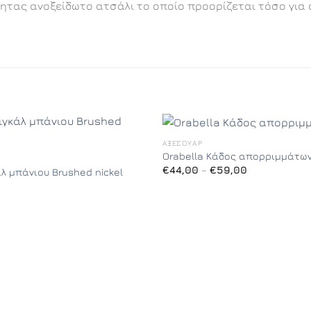
τας ανοξείδωτο ατσάλι το οποίο προορίζεται τόσο για οι
ΑΞΕΣΟΥΆΡ
Orabella Κάδος απορριμμάτω
Price
€
44,00
–
€
59,00
άλ μπάνιου Brushed nickel
range:
€44,00
through
€59,00