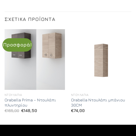
ΣΧΕΤΙΚΆ ΠΡΟΪΌΝΤΑ
Προσφορά!
ΝΤΟΥΛΆΠΙΑ
ΝΤΟΥΛΆΠΙΑ
Orabella Prima – Ντουλάπι
Orabella Ντουλάπι μπάνιου
πλυντηρίου
30CM
Original
Η
€
165,00
€
148,50
€
74,00
price
τρέχουσα
was:
τιμή
€165,00.
είναι:
€148,50.