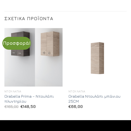
ΣΧΕΤΙΚΆ ΠΡΟΪΌΝΤΑ
Προσφορά!
ΝΤΟΥΛΆΠΙΑ
ΝΤΟΥΛΆΠΙΑ
Orabella Prima – Ντουλάπι
Orabella Ντουλάπι μπάνιου
πλυντηρίου
25CM
Original
Η
€
165,00
€
148,50
€
66,00
price
τρέχουσα
was:
τιμή
€165,00.
είναι:
€148,50.