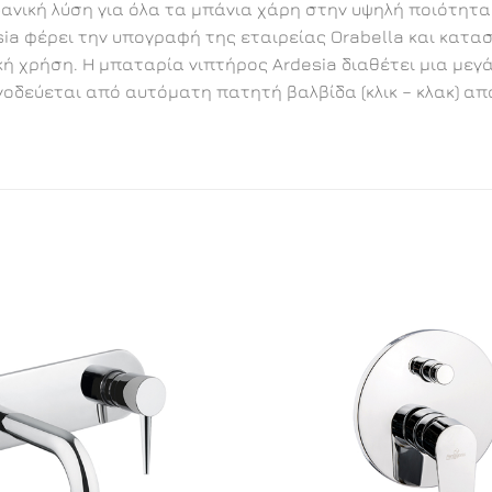
δανική λύση για όλα τα μπάνια χάρη στην υψηλή ποιότητα
sia φέρει την υπογραφή της εταιρείας Orabella και κατ
τική χρήση. Η μπαταρία νιπτήρος Ardesia διαθέτει μια μ
νοδεύεται από αυτόματη πατητή βαλβίδα (κλικ – κλακ) απ