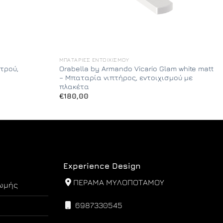
ΜΠΑΤΑΡΊΕΣ ΕΝΤΟΙΧΙΣΜΟΎ
τρού,
Orabella by Armando Vicario Glam white matt
– Μπαταρία νιπτήρος, εντοιχισμού με
πλακέτα
€
180,00
Experience Design
ΠΕΡΑΜΑ ΜΥΛΟΠΟΤΑΜΟΥ
ωμής
6987330545