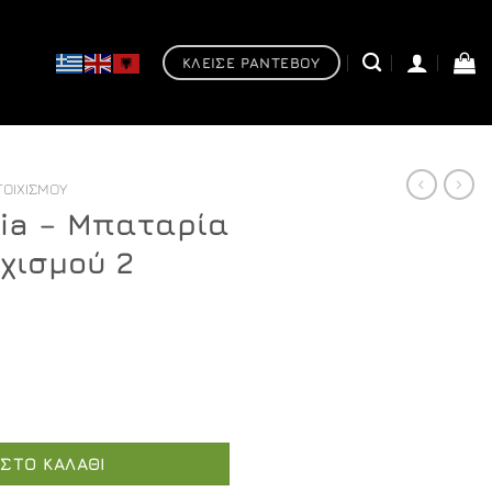
ΚΛΕΙΣΕ ΡΑΝΤΕΒΟΥ
ΤΟΙΧΙΣΜΟΎ
sia – Μπαταρία
ιχισμού 2
ία λουτρού, εντοιχισμού 2 σημείων ποσότητα
ΣΤΟ ΚΑΛΆΘΙ