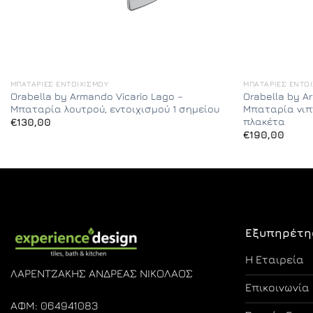
ΜΠΑΤΑΡΊΕΣ ΕΝΤΟΙΧΙΣΜΟΎ
ΜΠΑΤΑΡΊΕΣ ΕΝΤΟ
Orabella by Armando Vicario Lago –
Orabella by A
Μπαταρία λουτρού, εντοιχισμού 1 σημείου
Μπαταρία νιπ
πλακέτα
€
130,00
€
190,00
Εξυπηρέτη
Η Εταιρεία
ΛΑΡΕΝΤΖΑΚΗΣ ΑΝΔΡΕΑΣ ΝΙΚΟΛΑΟΣ
Επικοινωνία
ΑΦΜ: 064941083