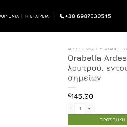
+30 6987330545
ΚΟΙΝΩΝΊΑ
Η ΕΤΑΙΡΕΊΑ
ΑΡΧΙΚΉ ΣΕΛΊΔΑ
/
ΜΠΑΤΑΡΊΕΣ ΕΝ
Orabella Arde
λουτρού, εντο
σημείων
€
145,00
Orabella Ardesia - Μπαταρ
ΠΡΟΣΘΉΚΗ 