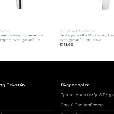
ΙΧΙΣΜΟΎ
ΜΠΑΤΑΡΊΕΣ ΕΝΤΟΙΧΙΣΜΟΎ
rmando Vicario Element –
Pentagono VK – Μπαταρία λου
τήρος, εντοιχισμού με
εντοιχισμού 2 σημείων
€
131,00
ση Πελατών
Πληροφορίες
Τρόποι Αποστολής & Πληρ
Όροι & Προϋποθέσεις