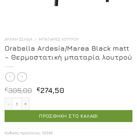
ΑΡΧΙΚΉ ΣΕΛΊΔΑ
/
ΜΠΑΤΑΡΊΕΣ ΛΟΥΤΡΟΎ
Orabella Ardesia/Marea Black matt
– Θερμοστατική μπαταρία λουτρού
Original
Η
€
305,00
€
274,50
price
τρέχουσα
Orabella Ardesia/Marea Black matt - Θερμοστατική μπα
was:
τιμή
€305,00.
είναι:
ΠΡΟΣΘΉΚΗ ΣΤΟ ΚΑΛΆΘΙ
€274,50.
Κωδικός προϊόντος:
10345