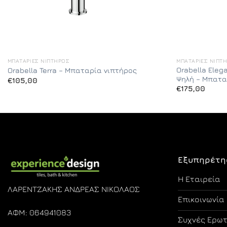
ΜΠΑΤΑΡΊΕΣ ΝΙΠΤΉΡΟΣ
ΜΠΑΤΑΡΊΕΣ ΝΙΠΤ
Orabella Eleg
Orabella Terra – Μπαταρία νιπτήρος
Ψηλή – Μπατα
€
105,00
€
175,00
Εξυπηρέτη
Η Εταιρεία
ΛΑΡΕΝΤΖΑΚΗΣ ΑΝΔΡΕΑΣ ΝΙΚΟΛΑΟΣ
Επικοινωνία
ΑΦΜ: 064941083
Συχνές Ερω