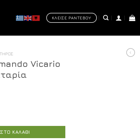
ΚΛΕΙΣΕ ΡΑΝΤΕΒΟΥ
ΠΤΉΡΟΣ
mando Vicario
αταρία
io Element - Μπαταρία νιπτήρος ποσότητα
ΣΤΟ ΚΑΛΆΘΙ