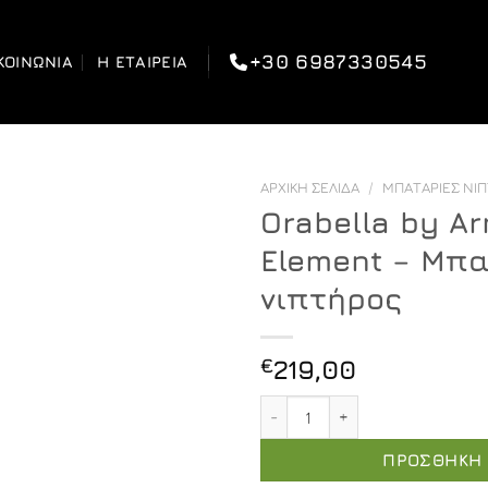
+30 6987330545
ΚΟΙΝΩΝΊΑ
Η ΕΤΑΙΡΕΊΑ
ΑΡΧΙΚΉ ΣΕΛΊΔΑ
/
ΜΠΑΤΑΡΊΕΣ ΝΙ
Orabella by Ar
Element – Μπ
νιπτήρος
€
219,00
Orabella by Armando Vicar
ΠΡΟΣΘΉΚΗ 