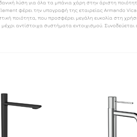
δανική λύση για όλα τα μπάνια χάρη στην άριστη ποιότη
Element φέρει την υπογραφή της εταιρείας Armando Vica
ική ποιότητα, που προσφέρει μεγάλη ευκολία στη χρήση
μέχρι αντίστοιχα συστήματα εντοιχισμού. Συνοδεύεται α