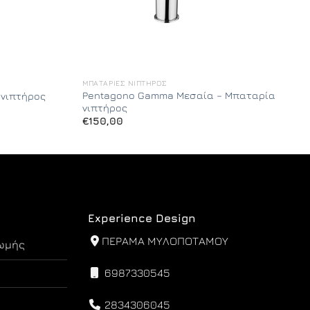
ΜΠΑΤΑΡΊΕΣ ΝΙΠΤΉΡΟΣ
Pentagono Gamma Μεσαία – Μπαταρία
 νιπτήρος
νιπτήρος
€
150,00
Experience Design
ΠΕΡΑΜΑ ΜΥΛΟΠΟΤΑΜΟΥ
ωμής
6987330545
2834306045