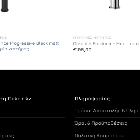
ΉΡΟΣ
ΜΠΑΤΑΡΊΕΣ ΝΙΠΤΉΡΟΣ
ance Progressive Black matt
Orabella Preciosa – Μπαταρία
ρία νιπτήρος
€
105,00
ση Πελατών
Πληροφορίες
Τρόποι Αποστολής & Πληρ
Όροι & Προϋποθέσεις
τήσεις
Πολιτική Απορρήτου