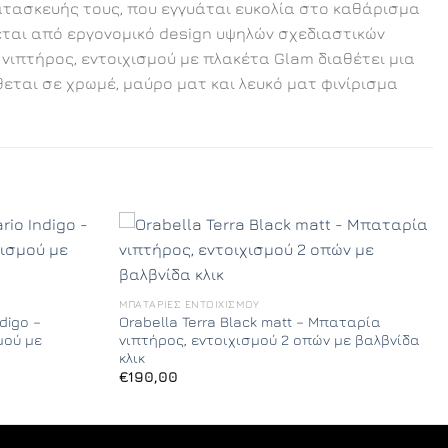
ατασκευής τους, που εγγυάται ευκολία στο καθάρισμα
εται από εργονομικό design υψηλών σχεδιαστικών
ιπτήρος, εντοιχισμού με πλακέτα Glam διαθέτει μια
εται σε χρωμέ, μαύρο ματ και λευκό ματ φινίρισμα
ΜΠΑΤΑΡΊΕΣ ΕΝΤΟΙΧΙΣΜΟΎ
digo –
Orabella Terra Black matt – Μπαταρία
μού με
νιπτήρος, εντοιχισμού 2 οπών με βαλβνίδα
κλικ
€
190,00