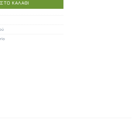
ΣΤΟ ΚΑΛΆΘΙ
ού
rio