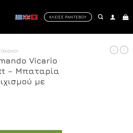
ΚΛΕΙΣΕ ΡΑΝΤΕΒΟΥ
ΤΟΙΧΙΣΜΟΎ
mando Vicario
tt – Μπαταρία
οιχισμού με
io Glam black matt - Μπαταρία νιπτήρος, εντοιχισμού με 