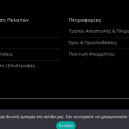
ση Πελατών
Πληροφορίες
Τρόποι Αποστολής & Πληρ
Όροι & Προϋποθέσεις
τήσεις
Πολιτική Απορρήτου
η / Επιστροφές
Copyright 2026 ©
Designed and Developed by Tsama Graphics
η δυνατή εμπειρία στη σελίδα μας. Εάν συνεχίσετε να χρησιμοποιείτε 
Εντάξει