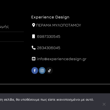
Experience Design
ΠΕΡΑΜΑ ΜΥΛΟΠΟΤΑΜΟΥ
ωμής
6987330545
2834306045
info@experiencedesign.gr
τη σελίδα, θα υποθέσουμε πως είστε ικανοποιημένοι με αυτό.