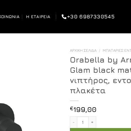
+30 6987330545
ΚΟΙΝΩΝΊΑ
Η ΕΤΑΙΡΕΊΑ
ΑΡΧΙΚΉ ΣΕΛΊΔΑ
/
ΜΠΑΤΑΡΊΕΣ ΕΝ
Orabella by Ar
Glam black ma
νιπτήρος, εντ
πλακέτα
€
199,00
Orabella by Armando Vicar