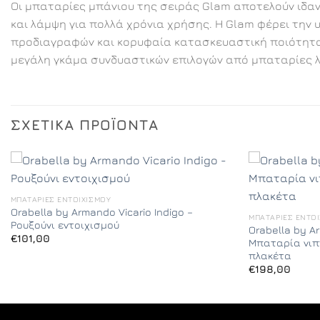
Οι μπαταρίες μπάνιου της σειράς Glam αποτελούν ιδαν
και λάμψη για πολλά χρόνια χρήσης. Η Glam φέρει την
προδιαγραφών και κορυφαία κατασκευαστική ποιότητα,
μεγάλη γκάμα συνδυαστικών επιλογών από μπαταρίες λο
ΣΧΕΤΙΚΆ ΠΡΟΪΌΝΤΑ
ΜΠΑΤΑΡΊΕΣ ΕΝΤΟΙΧΙΣΜΟΎ
Orabella by Armando Vicario Indigo –
ΜΠΑΤΑΡΊΕΣ ΕΝΤΟ
Ρουξούνι εντοιχισμού
Orabella by A
€
101,00
Μπαταρία νιπ
πλακέτα
€
198,00