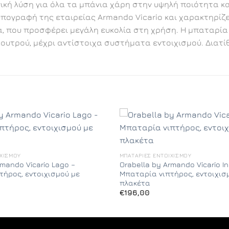
ική λύση για όλα τα μπάνια χάρη στην υψηλή ποιότητα κ
 υπογραφή της εταιρείας Armando Vicario και χαρακτηρίζ
 που προσφέρει μεγάλη ευκολία στη χρήση. Η μπαταρία ν
υτρού, μέχρι αντίστοιχα συστήματα εντοιχισμού. Διατίθ
ΙΧΙΣΜΟΎ
ΜΠΑΤΑΡΊΕΣ ΕΝΤΟΙΧΙΣΜΟΎ
rmando Vicario Lago –
Orabella by Armando Vicario In
τήρος, εντοιχισμού με
Μπαταρία νιπτήρος, εντοιχισ
πλακέτα
€
196,00