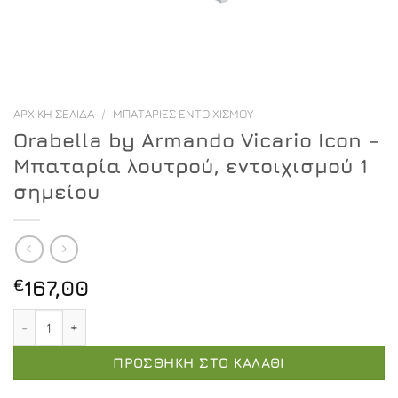
ΑΡΧΙΚΉ ΣΕΛΊΔΑ
/
ΜΠΑΤΑΡΊΕΣ ΕΝΤΟΙΧΙΣΜΟΎ
Orabella by Armando Vicario Icon –
Μπαταρία λουτρού, εντοιχισμού 1
σημείου
€
167,00
Orabella by Armando Vicario Icon - Μπαταρία λουτρού, 
ΠΡΟΣΘΉΚΗ ΣΤΟ ΚΑΛΆΘΙ