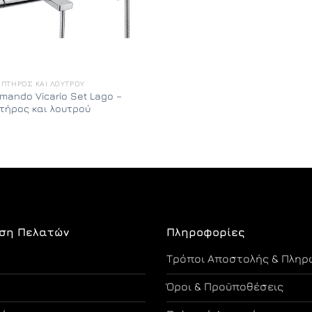
ΙΠΤΉΡΟΣ ΚΑΙ ΛΟΥΤΡΟΎ
rmando Vicario Set Lago –
τήρος και λουτρού
ση Πελατών
Πληροφορίες
Τρόποι Αποστολής & Πληρ
Όροι & Προϋποθέσεις