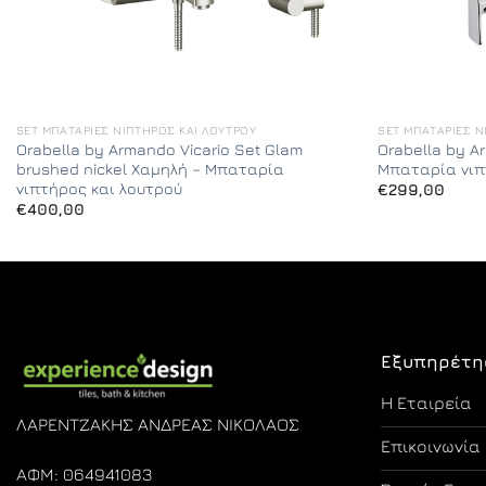
SET ΜΠΑΤΑΡΊΕΣ ΝΙΠΤΉΡΟΣ ΚΑΙ ΛΟΥΤΡΟΎ
SET ΜΠΑΤΑΡΊΕΣ Ν
Orabella by Armando Vicario Set Glam
Orabella by A
brushed nickel Χαμηλή – Μπαταρία
Μπαταρία νιπ
νιπτήρος και λουτρού
€
299,00
€
400,00
Εξυπηρέτη
Η Εταιρεία
ΛΑΡΕΝΤΖΑΚΗΣ ΑΝΔΡΕΑΣ ΝΙΚΟΛΑΟΣ
Επικοινωνία
ΑΦΜ: 064941083