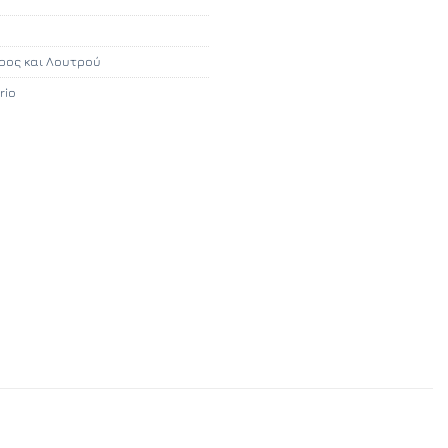
ρος και Λουτρού
rio