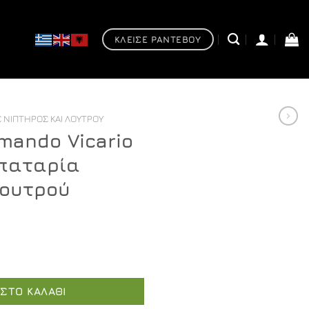
ΚΛΕΙΣΕ ΡΑΝΤΕΒΟΥ
 ΝΙΠΤΉΡΟΣ ΚΑΙ ΛΟΥΤΡΟΎ
mando Vicario
Μπαταρία
λουτρού
io Set Indigo - Μπαταρία νιπτήρος και λουτρού ποσότητα
ΣΤΟ ΚΑΛΆΘΙ