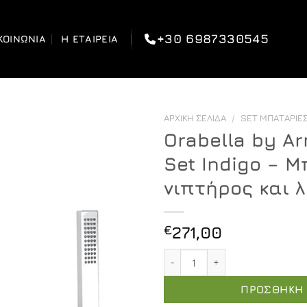
+30 6987330545
ΚΟΙΝΩΝΊΑ
Η ΕΤΑΙΡΕΊΑ
ΑΡΧΙΚΉ ΣΕΛΊΔΑ
/
SET ΜΠΑΤΑΡΊΕΣ
Orabella by Ar
Set Indigo – 
νιπτήρος και 
€
271,00
Orabella by Armando Vicar
ΠΡΟΣΘΉΚΗ 