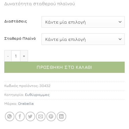
Δυνατότητα σταθερού πλαϊνού
€297,00
through
€516,60
Διαστάσεις
Σταθερό Πλαϊνό
Orabella Door - Καμπίνα ανοιγόμενη, αντιστρέψιμη, με
ΠΡΟΣΘΉΚΗ ΣΤΟ ΚΑΛΆΘΙ
Κωδικός προϊόντος:
30432
Κατηγορία:
Ευθύγραμμες
Μάρκα:
Orabella