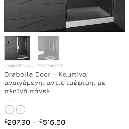
ΑΡΧΙΚΉ ΣΕΛΊΔΑ
/
ΕΥΘΎΓΡΑΜΜΕΣ
Orabella Door – Καμπίνα
ανοιγόμενη, αντιστρέψιμη, με
πλαϊνό πάνελ
Price
€
297,00
–
€
516,60
range: