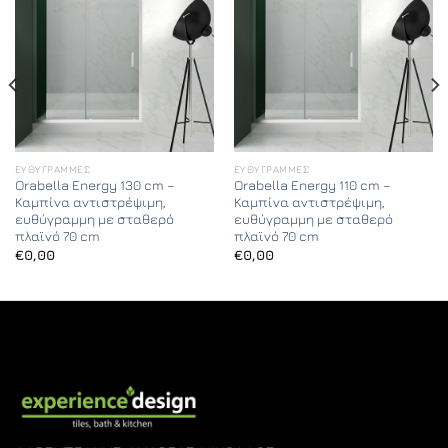
ΕΥΘΎΓΡΑΜΜΕΣ
ΕΥΘΎΓΡΑΜΜΕΣ
Orabella Energy 130 cm –
Orabella Energy 110 cm –
Καμπίνα αντιστρέψιμη,
Καμπίνα αντιστρέψιμη,
ευθύγραμμη με σταθερό
ευθύγραμμη με σταθερό
πλαϊνό 70 cm
πλαϊνό 70 cm
€
0,00
€
0,00