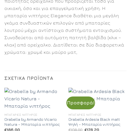
ποιότητας ορείχαλκο που προορίζεται τόσο για
οικιακή, όσο και για επαγγελματική χρήση. Η
μπαταρία νιπτήρος Elegance διαθέτει μια μεγάλη
γκάμα συνδυαστικών επιλογών από μπαταρίες
λουτρού μέχρι αντίστοιχα συστήματα εντοιχισμού.
Συνοδεύεται από αυτόματη πατητή βαλβίδα (κλικ –
κλακ) από ορείχαλκο. Διατίθεται σε δύο διαφορετικά
χρώματα: χρωμέ και μαύρο ματ,
ΣΧΕΤΙΚΆ ΠΡΟΪΌΝΤΑ
Προσφορά!
ΜΠΑΤΑΡΊΕΣ ΝΙΠΤΉΡΟΣ
ΜΠΑΤΑΡΊΕΣ ΝΙΠΤΉΡΟΣ
Orabella by Armando Vicario
Orabella Ardesia Black matt
Natura – Μπαταρία νιπτήρος
Ψηλή – Μπαταρία νιπτήρος
Original
Η
€
186,00
€
198,00
€
178,20