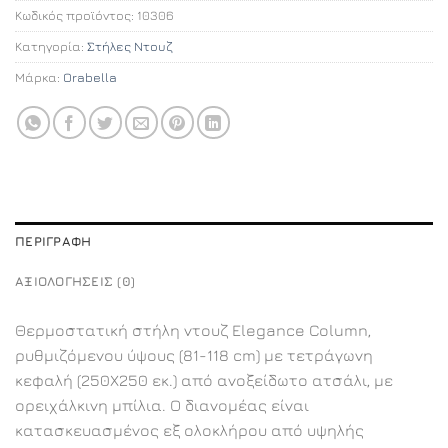
Κωδικός προϊόντος:
10306
Κατηγορία:
Στήλες Ντουζ
Μάρκα:
Orabella
ΠΕΡΙΓΡΑΦΉ
ΑΞΙΟΛΟΓΉΣΕΙΣ (0)
Θερμοστατική στήλη ντουζ Elegance Column,
ρυθμιζόμενου ύψους (81-118 cm) με τετράγωνη
κεφαλή (250Χ250 εκ.) από ανοξείδωτο ατσάλι, με
ορειχάλκινη μπίλια. Ο διανομέας είναι
κατασκευασμένος εξ ολοκλήρου από υψηλής