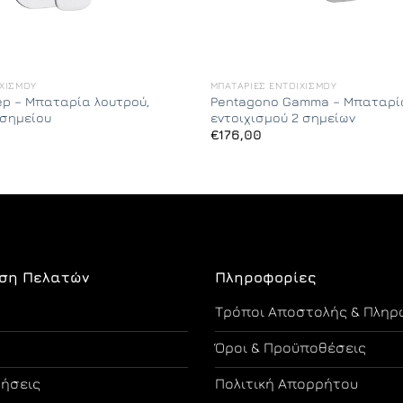
ΙΧΙΣΜΟΎ
ΜΠΑΤΑΡΊΕΣ ΕΝΤΟΙΧΙΣΜΟΎ
ep – Μπαταρία λουτρού,
Pentagono Gamma – Μπαταρία
 σημείου
εντοιχισμού 2 σημείων
€
176,00
ση Πελατών
Πληροφορίες
Τρόποι Αποστολής & Πληρ
Όροι & Προϋποθέσεις
τήσεις
Πολιτική Απορρήτου