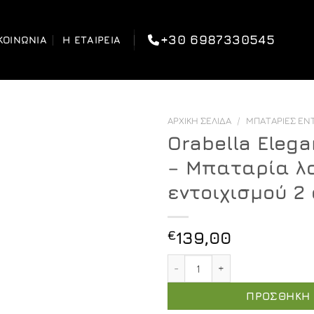
+30 6987330545
ΚΟΙΝΩΝΊΑ
Η ΕΤΑΙΡΕΊΑ
ΑΡΧΙΚΉ ΣΕΛΊΔΑ
/
ΜΠΑΤΑΡΊΕΣ ΕΝ
Orabella Elega
– Μπαταρία λ
εντοιχισμού 2
€
139,00
Orabella Elegance Black m
ΠΡΟΣΘΉΚΗ 