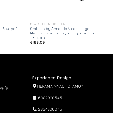
ΜΠΑΤΑΡΊΕΣ ΕΝΤΟΙΧΙΣΜΟΎ
 λουτρού,
Orabella by Armando Vicario Lago –
Μπαταρία νιπτήρος, εντοιχισμού με
πλακέτα
€
198,00
Experience Design
ΠΕΡΑΜΑ ΜΥΛΟΠΟΤΑΜΟΥ
ωμής
6987330545
2834306045