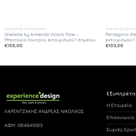
ΜΠΑΤΑΡΊΕΣ ΕΝΤΟΙΧΙΣΜΟΎ
ΜΠΑΤΑΡΊΕΣ ΕΝΤΟ
Orabella by Armando Vicario Flow –
Pentagono St
Μπαταρία λουτρού, εντοιχισμού 1 σημείου
εντοιχισμού 1
€
158,00
€
103,00
Εξυπηρέτη
Η Εταιρεία
ΛΑΡΕΝΤΖΑΚΗΣ ΑΝΔΡΕΑΣ ΝΙΚΟΛΑΟΣ
Επικοινωνία
ΑΦΜ: 064941083
Συχνές Ερω