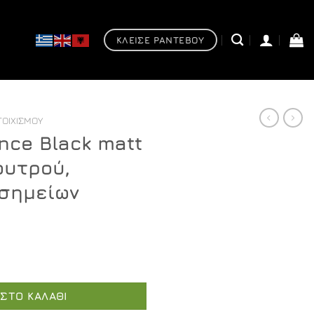
ΚΛΕΙΣΕ ΡΑΝΤΕΒΟΥ
ΤΟΙΧΙΣΜΟΎ
nce Black matt
ουτρού,
 σημείων
att - Μπαταρία λουτρού, εντοιχισμού 2 σημείων ποσότητα
ΣΤΟ ΚΑΛΆΘΙ