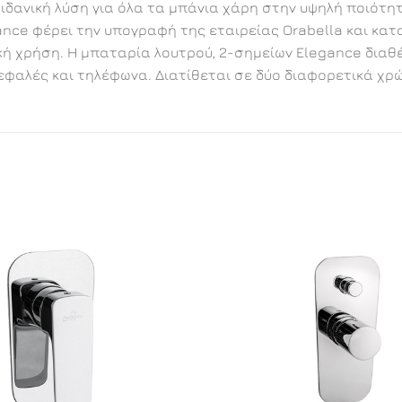
ιδανική λύση για όλα τα μπάνια χάρη στην υψηλή ποιότη
ance φέρει την υπογραφή της εταιρείας Orabella και κα
ική χρήση. Η μπαταρία λουτρού, 2-σημείων Elegance δια
φαλές και τηλέφωνα. Διατίθεται σε δύο διαφορετικά χρ