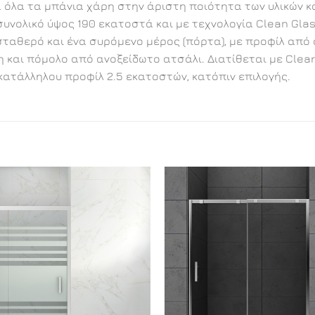
α όλα τα μπάνια χάρη στην άριστη ποιότητα των υλικών 
υνολικό ύψος 190 εκατοστά και με τεχνολογία Clean Glas
θερό και ένα συρόμενο μέρος (πόρτα), με προφίλ από αν
 και πόμολο από ανοξείδωτο ατσάλι. Διατίθεται με Clear 
κατάλληλου προφίλ 2.5 εκατοστών, κατόπιν επιλογής.