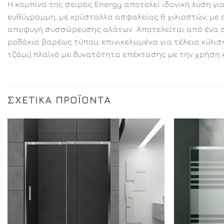
Η καμπίνα της σειράς Energy αποτελεί ιδανική λύση γι
ευθύγραμμη, με κρύσταλλα ασφαλείας 6 χιλιοστών, με σ
αποφυγή συσσώρευσης αλάτων. Αποτελείται από ένα στα
ροδάκια βαρέως τύπου, επινικελωμένα για τέλεια κύλιση
τζάμι) πλαϊνό με δυνατότητα επέκτασης με την χρήση 
ΣΧΕΤΙΚΆ ΠΡΟΪΌΝΤΑ