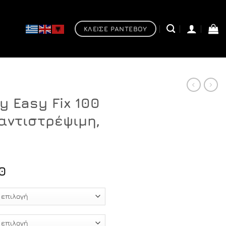
ΚΛΕΙΣΕ ΡΑΝΤΕΒΟΥ
y Easy Fix 100
αντιστρέψιμη,
Price
0
range:
€276,30
through
€480,60