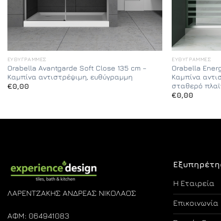
ΕΥΘΎΓΡΑΜΜΕΣ
ΕΥΘΎΓΡΑΜΜΕΣ
Orabella Avantgarde Soft Close 135 cm –
Orabella Ener
Καμπίνα αντιστρέψιμη, ευθύγραμμη
Καμπίνα αντι
σταθερό πλαϊ
€
0,00
€
0,00
Εξυπηρέτη
Η Εταιρεία
ΛΑΡΕΝΤΖΑΚΗΣ ΑΝΔΡΕΑΣ ΝΙΚΟΛΑΟΣ
Επικοινωνία
ΑΦΜ: 064941083