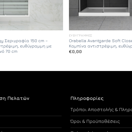
ΕΥΘΎΓΡΑΜΜΕΣ
gy Σεριγραφία 150 cm –
Orabella Avantgarde Soft Clos
στρέψιμη, ευθύγραμμη με
Καμπίνα αντιστρέψιμη, ευθύ
νό 70 cm
€
0,00
ση Πελατών
Πληροφορίες
Τρόποι Αποστολής & Πληρ
Όροι & Προϋποθέσεις