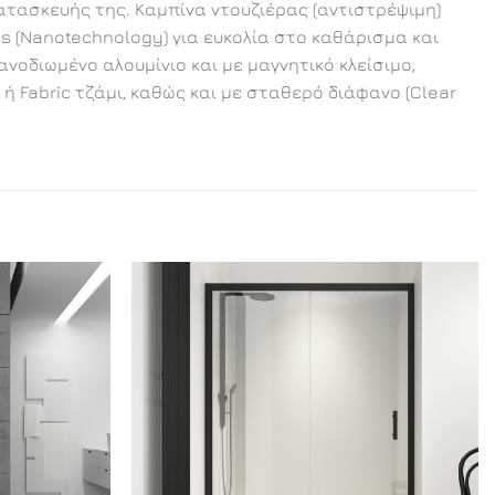
κατασκευής της. Καμπίνα ντουζιέρας (αντιστρέψιμη)
s (Nanotechnology) για ευκολία στο καθάρισμα και
οδιωμένο αλουμίνιο και με μαγνητικό κλείσιμο,
ή Fabric τζάμι, καθώς και με σταθερό διάφανο (Clear