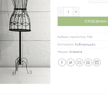
Orabella Energy Easy Fix 
ΠΡΟΣΘΉΚΗ 
Κωδικός προϊόντος:
Μ/Δ
Κατηγορία:
Ευθύγραμμες
Μάρκα:
Orabella