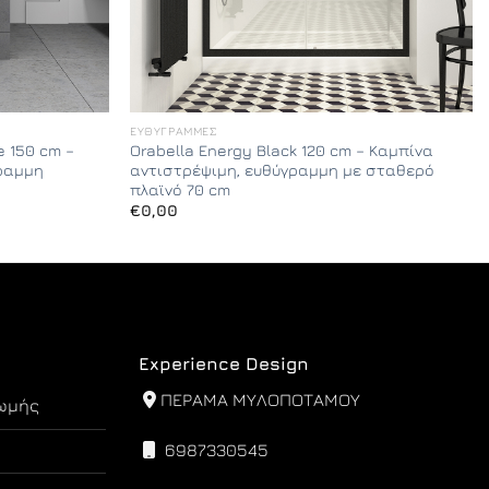
ΕΥΘΎΓΡΑΜΜΕΣ
e 150 cm –
Orabella Energy Black 120 cm – Καμπίνα
γραμμη
αντιστρέψιμη, ευθύγραμμη με σταθερό
πλαϊνό 70 cm
€
0,00
Experience Design
ΠΕΡΑΜΑ ΜΥΛΟΠΟΤΑΜΟΥ
ωμής
6987330545