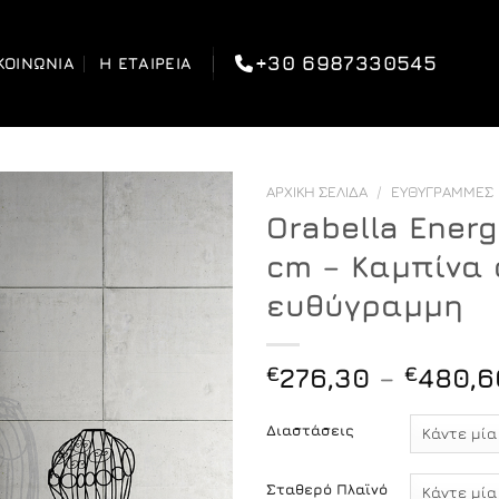
+30 6987330545
ΚΟΙΝΩΝΊΑ
Η ΕΤΑΙΡΕΊΑ
ΑΡΧΙΚΉ ΣΕΛΊΔΑ
/
ΕΥΘΎΓΡΑΜΜΕΣ
Orabella Energ
cm – Καμπίνα 
ευθύγραμμη
€
276,30
–
€
480,6
Διαστάσεις
Σταθερό Πλαϊνό