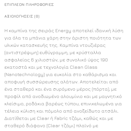
ΕΠΙΠΛΈΟΝ ΠΛΗΡΟΦΟΡΊΕΣ
ΑΞΙΟΛΟΓΉΣΕΙΣ (0)
Η καμπίνα της σειράς Energy αποτελεί ιδανική λύση
για όλα τα μπάνια χάρη στην άριστη ποιότητα των
υλικών κατασκευής της. Καμπίνα ντουζιέρας
(αντιστρέψιμη) ευθύγραμμη, με κρύσταλλα
ασφαλείας 6 χιλιοστών, με συνολικό ύψος 190
εκατοστά και με τεχνολογία Clean Glass
(Nanotechnology) για ευκολία στο καθάρισμα και
αποφυγή συσσώρευσης αλάτων. Αποτελείται από
ένα σταθερό και ένα συρόμενο μέρος (πόρτα), με
προφίλ από ανοδιωμένο αλουμίνιο και με μαγνητικό
κλείσιμο, ροδάκια βαρέως τύπου, επινικελωμένα για
τέλεια κύλιση και πόμολο από ανοξείδωτο ατσάλι.
Διατίθεται με Clear ή Fabric τζάμι, καθώς και με
σταθερό διάφανο (Clear τζάμι) πλαϊνό με