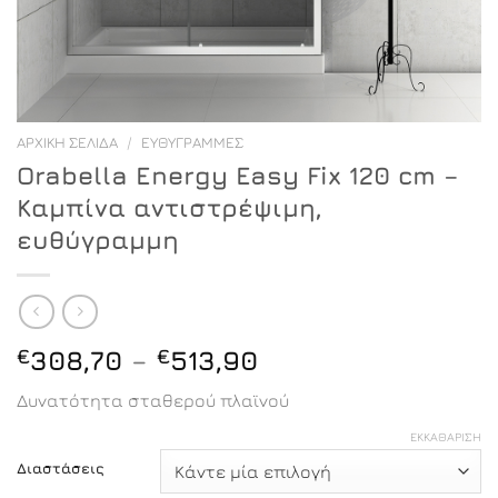
ΑΡΧΙΚΉ ΣΕΛΊΔΑ
/
ΕΥΘΎΓΡΑΜΜΕΣ
Orabella Energy Easy Fix 120 cm –
Καμπίνα αντιστρέψιμη,
ευθύγραμμη
Price
€
308,70
–
€
513,90
range:
Δυνατότητα σταθερού πλαϊνού
€308,70
through
ΕΚΚΑΘΆΡΙΣΗ
€513,90
Διαστάσεις