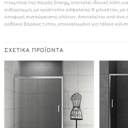
Η καμπίνα της σειράς Energy αποτελεί ιδανική λύση γι
ευθύγραμμη, με κρύσταλλα ασφαλείας 6 χιλιοστών, με σ
αποφυγή συσσώρευσης αλάτων. Αποτελείται από ένα στα
ροδάκια βαρέως τύπου, επινικελωμένα για τέλεια κύλισ
ΣΧΕΤΙΚΆ ΠΡΟΪΌΝΤΑ