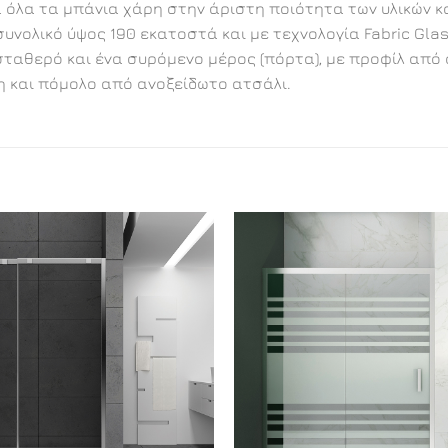
α όλα τα μπάνια χάρη στην άριστη ποιότητα των υλικών 
υνολικό ύψος 190 εκατοστά και με τεχνολογία Fabric Gla
θερό και ένα συρόμενο μέρος (πόρτα), με προφίλ από αν
η και πόμολο από ανοξείδωτο ατσάλι.