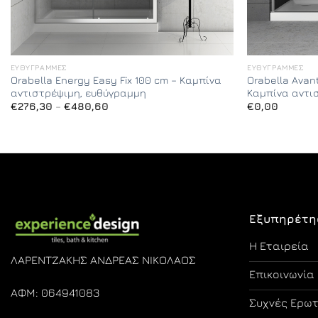
ΕΥΘΎΓΡΑΜΜΕΣ
ΕΥΘΎΓΡΑΜΜΕΣ
Orabella Energy Easy Fix 100 cm – Καμπίνα
Orabella Avan
αντιστρέψιμη, ευθύγραμμη
Καμπίνα αντι
Price
€
276,30
–
€
480,60
€
0,00
range:
€276,30
through
€480,60
Εξυπηρέτη
Η Εταιρεία
ΛΑΡΕΝΤΖΑΚΗΣ ΑΝΔΡΕΑΣ ΝΙΚΟΛΑΟΣ
Επικοινωνία
ΑΦΜ: 064941083
Συχνές Ερω