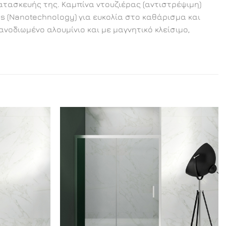
κατασκευής της. Καμπίνα ντουζιέρας (αντιστρέψιμη)
ss (Nanotechnology) για ευκολία στο καθάρισμα και
οδιωμένο αλουμίνιο και με μαγνητικό κλείσιμο,