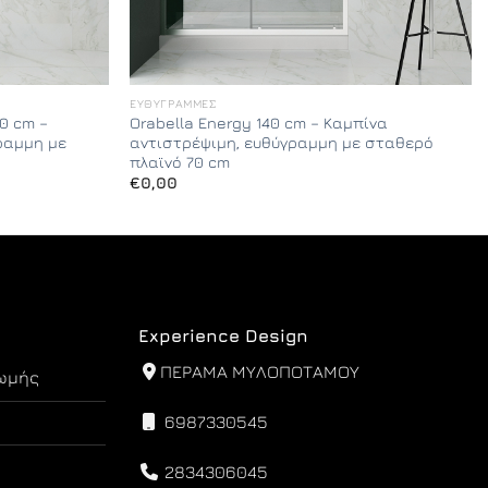
ΕΥΘΎΓΡΑΜΜΕΣ
0 cm –
Orabella Energy 140 cm – Καμπίνα
ραμμη με
αντιστρέψιμη, ευθύγραμμη με σταθερό
πλαϊνό 70 cm
€
0,00
Experience Design
ΠΕΡΑΜΑ ΜΥΛΟΠΟΤΑΜΟΥ
ωμής
6987330545
2834306045