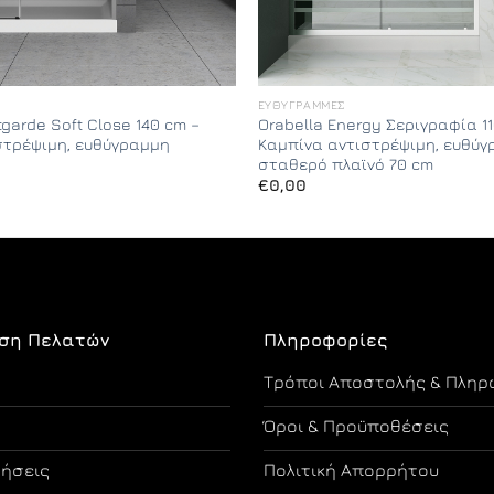
ΕΥΘΎΓΡΑΜΜΕΣ
tgarde Soft Close 140 cm –
Orabella Energy Σεριγραφία 11
στρέψιμη, ευθύγραμμη
Καμπίνα αντιστρέψιμη, ευθύγ
σταθερό πλαϊνό 70 cm
€
0,00
ση Πελατών
Πληροφορίες
Τρόποι Αποστολής & Πληρ
Όροι & Προϋποθέσεις
τήσεις
Πολιτική Απορρήτου