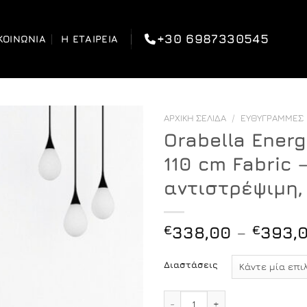
+30 6987330545
ΚΟΙΝΩΝΊΑ
Η ΕΤΑΙΡΕΊΑ
ΑΡΧΙΚΉ ΣΕΛΊΔΑ
/
ΕΥΘΎΓΡΑΜΜΕΣ
Orabella Energ
110 cm Fabric 
αντιστρέψιμη
€
338,00
–
€
393,
Διαστάσεις
Orabella Energy Easy Fix 