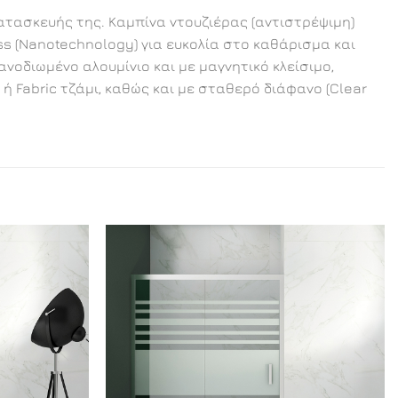
κατασκευής της. Καμπίνα ντουζιέρας (αντιστρέψιμη)
ss (Nanotechnology) για ευκολία στο καθάρισμα και
οδιωμένο αλουμίνιο και με μαγνητικό κλείσιμο,
ή Fabric τζάμι, καθώς και με σταθερό διάφανο (Clear