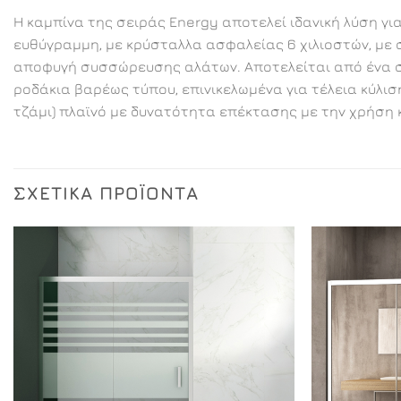
Η καμπίνα της σειράς Energy αποτελεί ιδανική λύση γι
ευθύγραμμη, με κρύσταλλα ασφαλείας 6 χιλιοστών, με σ
αποφυγή συσσώρευσης αλάτων. Αποτελείται από ένα στα
ροδάκια βαρέως τύπου, επινικελωμένα για τέλεια κύλιση
τζάμι) πλαϊνό με δυνατότητα επέκτασης με την χρήση 
ΣΧΕΤΙΚΆ ΠΡΟΪΌΝΤΑ