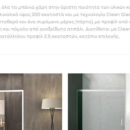
α όλα τα μπάνια χάρη στην άριστη ποιότητα των υλικών 
υνολικό ύψος 200 εκατοστά και με τεχνολογία Clean Gla
θερό και ένα συρόμενο μέρος (πόρτα), με προφίλ από αν
 και πόμολο από ανοξείδωτο ατσάλι. Διατίθεται με Clear 
κατάλληλου προφίλ 2.5 εκατοστών, κατόπιν επιλογής.