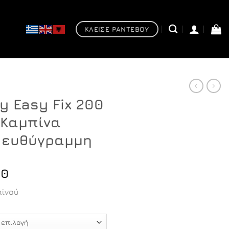
ΚΛΕΙΣΕ ΡΑΝΤΕΒΟΥ
y Easy Fix 200
 Καμπίνα
, ευθύγραμμη
Price
90
range:
ϊνού
€354,60
through
€603,90