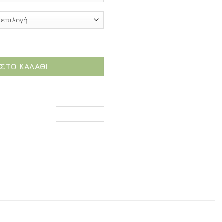
200 Black 110 cm - Καμπίνα αντιστρέψιμη, ευθύγραμμη ποσ
ΣΤΟ ΚΑΛΆΘΙ