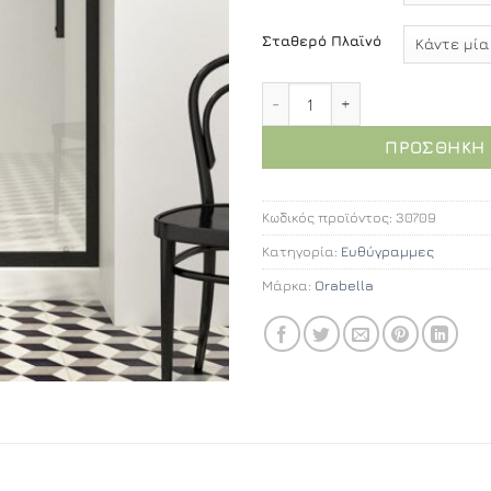
Σταθερό Πλαϊνό
Orabella Energy Easy Fix 
ΠΡΟΣΘΉΚΗ 
Κωδικός προϊόντος:
30709
Κατηγορία:
Ευθύγραμμες
Μάρκα:
Orabella