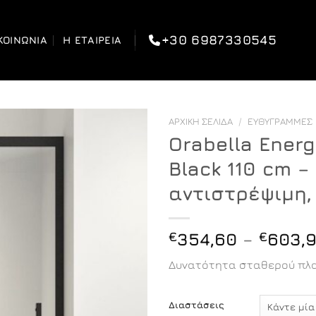
+30 6987330545
ΚΟΙΝΩΝΊΑ
Η ΕΤΑΙΡΕΊΑ
ΑΡΧΙΚΉ ΣΕΛΊΔΑ
/
ΕΥΘΎΓΡΑΜΜΕΣ
Orabella Energ
Black 110 cm –
αντιστρέψιμη
€
354,60
–
€
603,
Δυνατότητα σταθερού πλα
Διαστάσεις