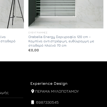
ΕΥΘΎΓΡΑΜΜΕΣ
πίνα
Orabella Energy Σεριγραφία 120 cm –
ε σταθερό
Καμπίνα αντιστρέψιμη, ευθύγραμμη με
σταθερό πλαϊνό 70 cm
€
0,00
Experience Design
ΠΕΡΑΜΑ ΜΥΛΟΠΟΤΑΜΟΥ
ωμής
6987330545