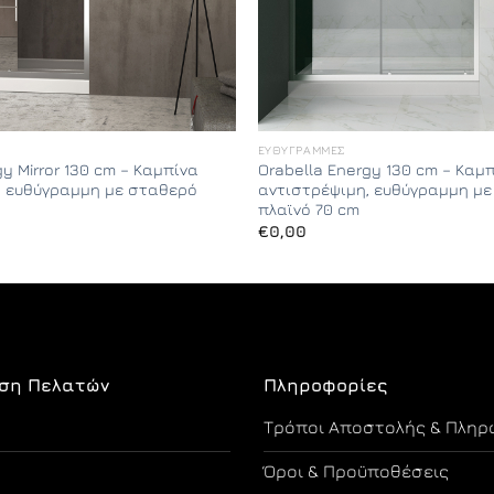
ΕΥΘΎΓΡΑΜΜΕΣ
gy Mirror 130 cm – Καμπίνα
Orabella Energy 130 cm – Καμ
, ευθύγραμμη με σταθερό
αντιστρέψιμη, ευθύγραμμη μ
πλαϊνό 70 cm
€
0,00
ση Πελατών
Πληροφορίες
Τρόποι Αποστολής & Πληρ
Όροι & Προϋποθέσεις