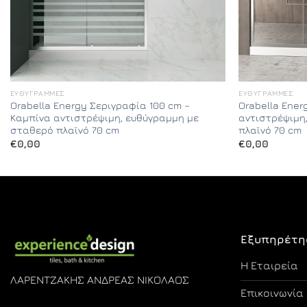
ΕΥΘΎΓΡΑΜΜΕΣ
ΕΥΘΎΓΡΑΜΜΕΣ
Orabella Energy Σεριγραφία 100 cm –
Orabella Ener
Καμπίνα αντιστρέψιμη, ευθύγραμμη με
αντιστρέψιμη
σταθερό πλαϊνό 70 cm
πλαϊνό 70 cm
€
0,00
€
0,00
Εξυπηρέτη
Η Εταιρεία
ΛΑΡΕΝΤΖΑΚΗΣ ΑΝΔΡΕΑΣ ΝΙΚΟΛΑΟΣ
Επικοινωνία