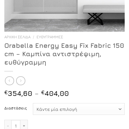
ΑΡΧΙΚΉ ΣΕΛΊΔΑ
/
ΕΥΘΎΓΡΑΜΜΕΣ
Orabella Energy Easy Fix Fabric 150
cm – Καμπίνα αντιστρέψιμη,
ευθύγραμμη
Price
€
354,60
–
€
404,00
range:
€354,60
Διαστάσεις
through
€404,00
Orabella Energy Easy Fix Fabric 150 cm - Καμπίνα αντι