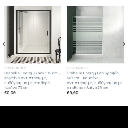
ΕΥΘΎΓΡΑΜΜΕΣ
ΕΥΘΎΓΡΑΜΜΕΣ
Orabella Energy Black 100 cm –
Orabella Energy Σεριγραφία
Καμπίνα αντιστρέψιμη,
140 cm – Καμπίνα
ευθύγραμμη με σταθερό
αντιστρέψιμη, ευθύγραμμη με
πλαϊνό 70 cm
σταθερό πλαϊνό 70 cm
€
0,00
€
0,00