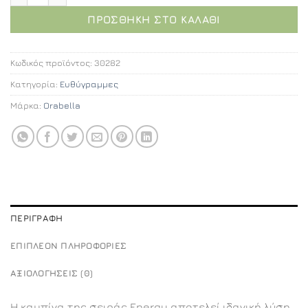
ΠΡΟΣΘΉΚΗ ΣΤΟ ΚΑΛΆΘΙ
Κωδικός προϊόντος:
30282
Κατηγορία:
Ευθύγραμμες
Μάρκα:
Orabella
ΠΕΡΙΓΡΑΦΉ
ΕΠΙΠΛΈΟΝ ΠΛΗΡΟΦΟΡΊΕΣ
ΑΞΙΟΛΟΓΉΣΕΙΣ (0)
Η καμπίνα της σειράς Energy αποτελεί ιδανική λύση