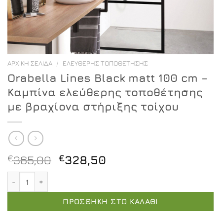
ΑΡΧΙΚΉ ΣΕΛΊΔΑ
/
ΕΛΕΎΘΕΡΗΣ ΤΟΠΟΘΈΤΗΣΗΣ
Orabella Lines Black matt 100 cm –
Καμπίνα ελεύθερης τοποθέτησης
με βραχίονα στήριξης τοίχου
Original
Η
€
365,00
€
328,50
price
τρέχουσα
Orabella Lines Black matt 100 cm - Καμπίνα ελεύθερης
was:
τιμή
€365,00.
είναι:
ΠΡΟΣΘΉΚΗ ΣΤΟ ΚΑΛΆΘΙ
€328,50.