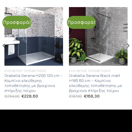
Προσφορά!
Προσφορά!
ΕΛΕΎΘΕΡΗΣ ΤΟΠΟΘΈΤΗΣΗΣ
ΕΛΕΎΘΕΡΗΣ ΤΟΠΟΘΈΤΗΣΗΣ
Orabella Serena H200 120 cm –
Orabella Serena Black matt
Καμπίνα ελεύθερης
H185 60 cm – Καμπίνα
τοποθέτησης με βραχίονα
ελεύθερης τοποθέτησης με
στήριξης τοίχου
βραχίονα στήριξης τοίχου
Original
Η
Original
Η
€
254,00
€
228,60
€
187,00
€
168,30
price
τρέχουσα
price
τρέχουσα
was:
τιμή
was:
τιμή
€254,00.
είναι:
€187,00.
είναι:
€228,60.
€168,30.