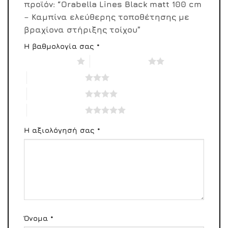
προϊόν: “Orabella Lines Black matt 100 cm
– Καμπίνα ελεύθερης τοποθέτησης με
βραχίονα στήριξης τοίχου”
Η βαθμολογία σας
*
1 από 5 αστέρια
2 από 5 αστέρια
3 από 5 αστέρια
4 από 5 αστέρια
5 από 5 αστέρια
Η αξιολόγησή σας
*
Όνομα
*