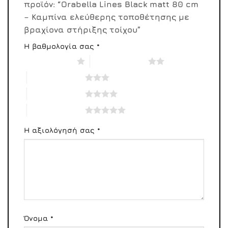
προϊόν: “Orabella Lines Black matt 80 cm
– Καμπίνα ελεύθερης τοποθέτησης με
βραχίονα στήριξης τοίχου”
Η βαθμολογία σας
*
1 από 5 αστέρια
2 από 5 αστέρια
3 από 5 αστέρια
4 από 5 αστέρια
5 από 5 αστέρια
Η αξιολόγησή σας
*
Όνομα
*