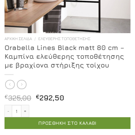
ΑΡΧΙΚΉ ΣΕΛΊΔΑ
/
ΕΛΕΎΘΕΡΗΣ ΤΟΠΟΘΈΤΗΣΗΣ
Orabella Lines Black matt 80 cm –
Καμπίνα ελεύθερης τοποθέτησης
με βραχίονα στήριξης τοίχου
Original
Η
€
325,00
€
292,50
price
τρέχουσα
Orabella Lines Black matt 80 cm - Καμπίνα ελεύθερης 
was:
τιμή
€325,00.
είναι:
ΠΡΟΣΘΉΚΗ ΣΤΟ ΚΑΛΆΘΙ
€292,50.