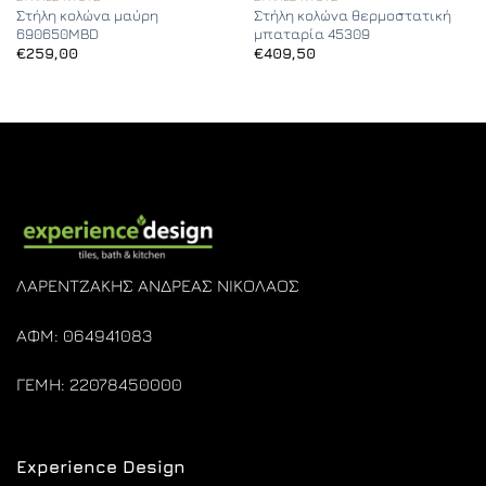
Στήλη κολώνα μαύρη
Στήλη κολώνα θερμοστατική
690650MBD
μπαταρία 45309
€
259,00
€
409,50
ΛΑΡΕΝΤΖΑΚΗΣ ΑΝΔΡΕΑΣ ΝΙΚΟΛΑΟΣ
ΑΦΜ: 064941083
ΓΕΜΗ: 22078450000
Experience Design