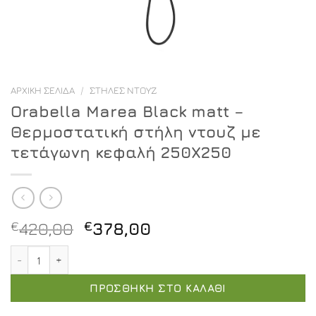
ΑΡΧΙΚΉ ΣΕΛΊΔΑ
/
ΣΤΉΛΕΣ ΝΤΟΥΖ
Orabella Marea Black matt –
Θερμοστατική στήλη ντουζ με
τετάγωνη κεφαλή 250X250
Original
Η
€
420,00
€
378,00
price
τρέχουσα
Orabella Marea Black matt - Θερμοστατική στήλη ντου
was:
τιμή
€420,00.
είναι:
ΠΡΟΣΘΉΚΗ ΣΤΟ ΚΑΛΆΘΙ
€378,00.