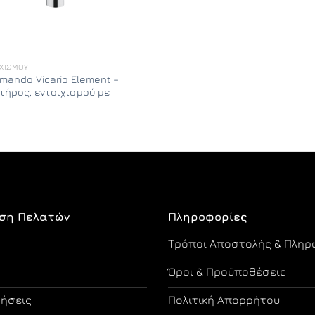
ΙΧΙΣΜΟΎ
rmando Vicario Element –
τήρος, εντοιχισμού με
ση Πελατών
Πληροφορίες
Τρόποι Αποστολής & Πληρ
Όροι & Προϋποθέσεις
τήσεις
Πολιτική Απορρήτου