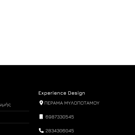
Experience Design
ΠΕΡΑΜΑ ΜΥΛΟΠΟΤΑΜΟΥ
ωμής
6987330545
2834306045