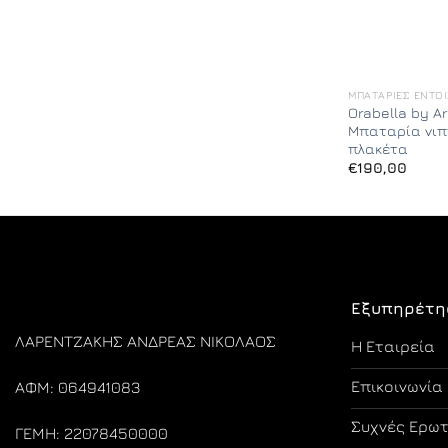
ΜΠΑΤΑΡΊΕΣ ΕΝΤΟ
Orabella by A
Μπαταρία νιπ
πλακέτα
€
190,00
Εξυπηρέτη
ΛΑΡΕΝΤΖΑΚΗΣ ΑΝΔΡΕΑΣ ΝΙΚΟΛΑΟΣ
Η Εταιρεία
Επικοινωνία
ΑΦΜ: 064941083
Συχνές Ερω
ΓΕΜΗ: 22078450000