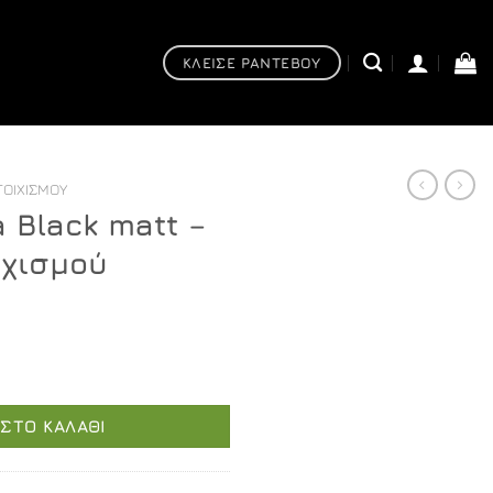
ΚΛΕΙΣΕ ΡΑΝΤΕΒΟΥ
ΤΟΙΧΙΣΜΟΎ
 Black matt –
ιχισμού
έχουσα
 - Ρουξούνι εντοιχισμού ποσότητα
μή
αι:
ΣΤΟ ΚΑΛΆΘΙ
,20.